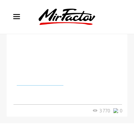
Города и страны
Минигольф для лилипута
3 770
0