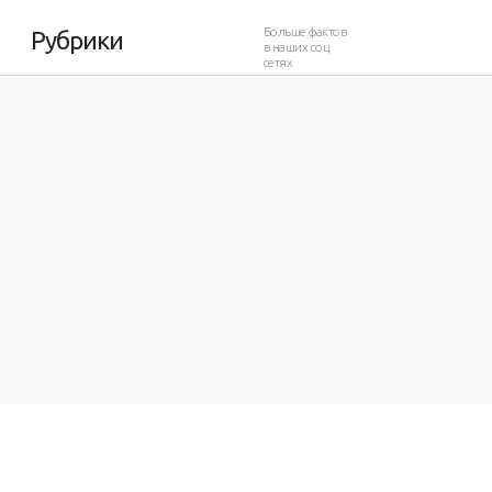
 коврик
Больше фактов
Рубрики
в наших соц.
сетях
3 005
1