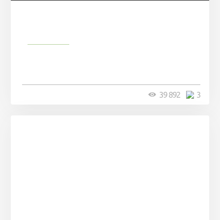
Природа
Самые удивительные
животные планеты
39 892
3