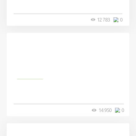
12 783
0
Природа
Самые пушистые животные на
планете
14 950
0