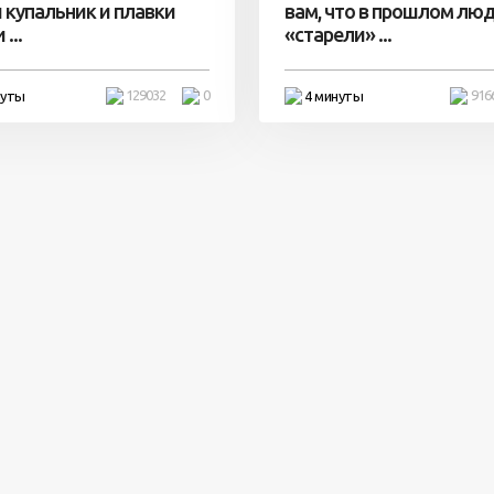
 купальник и плавки
вам, что в прошлом лю
...
«старели» ...
129032
0
916
нуты
4 минуты