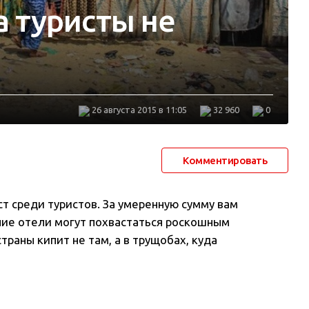
а туристы не
26 августа 2015 в 11:05
32 960
0
Комментировать
т среди туристов. За умеренную сумму вам
ние отели могут похвастаться роскошным
раны кипит не там, а в трущобах, куда