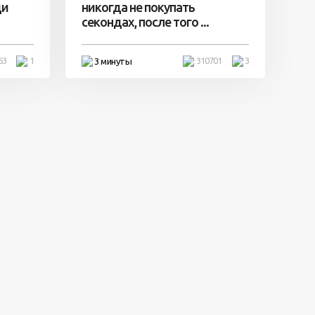
ди
никогда не покупать
секондах, после того ...
63
1
310701
3
3 минуты