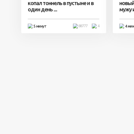
копал тоннель в пустыне и в
новый
один день ...
мужу и 
88777
4
5 минут
4 ми