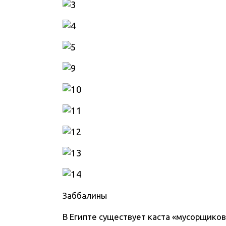
Заббалины
В Египте существует каста «мусорщиков»