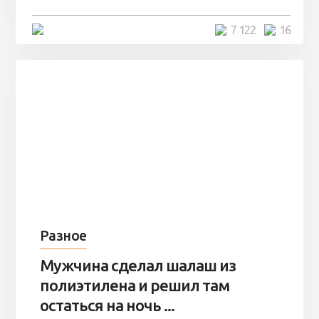
4 минуты
7 122
16
Разное
Мужчина сделал шалаш из
полиэтилена и решил там
остаться на ночь ...