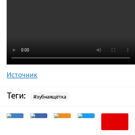
Источник
Теги:
#зубнаящётка