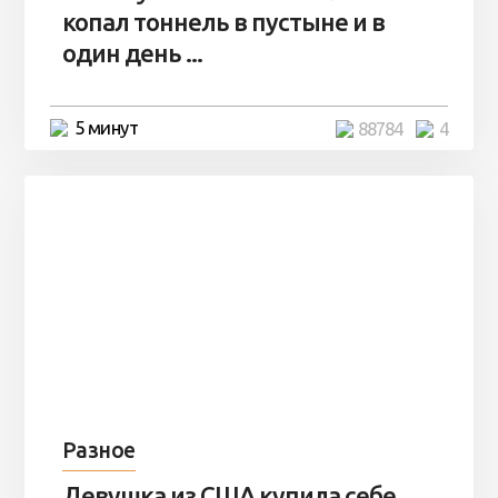
копал тоннель в пустыне и в
один день ...
5 минут
88784
4
Разное
Девушка из США купила себе