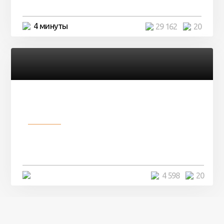
4 минуты
29 162
20
Разное
Девушка показала свои фото, но
никто так и не смог угадать ...
4 минуты
4 598
20