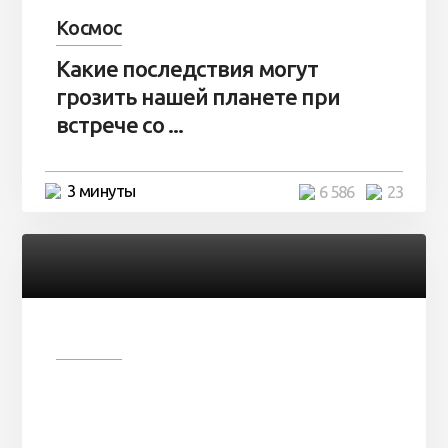
Космос
Какие последствия могут
грозить нашей планете при
встрече со ...
3 минуты
6 586
23
Разное
Парни нашли в лесу
заброшенный вагон и решили
остаться там на ...