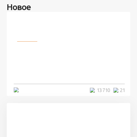
Новое
Разное
100 лет назад на этом острове
посреди моря забыли 100
человек и вернулись туда спустя
7 лет
5 минут
13 710
21