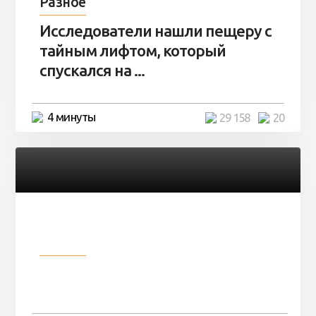
Разное
Исследователи нашли пещеру с
тайным лифтом, который
спускался на ...
4 минуты
29 158
20
Разное
Девушка показала свои фото, но
никто так и не смог угадать ...