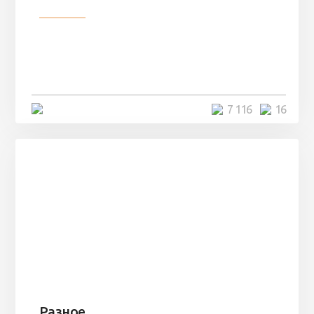
Разное
Парни нашли в лесу
заброшенный вагон и решили
остаться там на ...
4 минуты
7 116
16
Разное