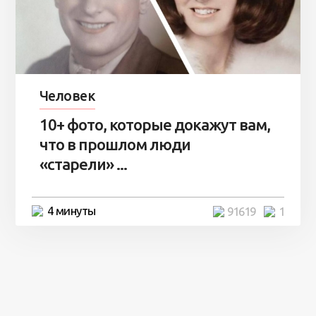
Человек
10+ фото, которые докажут вам,
что в прошлом люди
«старели» ...
4 минуты
91619
1