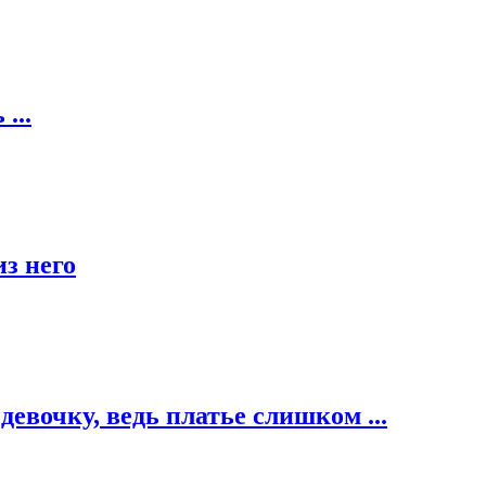
...
из него
евочку, ведь платье слишком ...