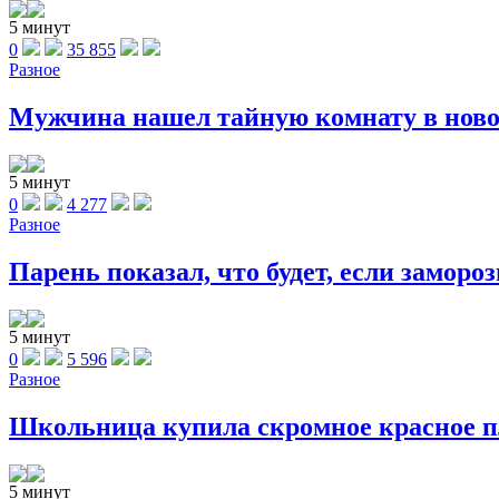
5 минут
0
35 855
Разное
Мужчина нашел тайную комнату в новом д
5 минут
0
4 277
Разное
Парень показал, что будет, если замороз
5 минут
0
5 596
Разное
Школьница купила скромное красное пла
5 минут