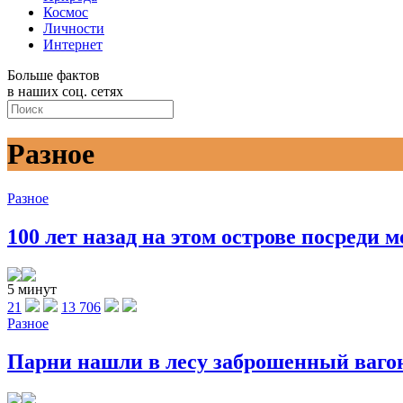
Космос
Личности
Интернет
Больше фактов
в наших соц. сетях
Разное
Разное
100 лет назад на этом острове посреди м
5 минут
21
13 706
Разное
Парни нашли в лесу заброшенный вагон 