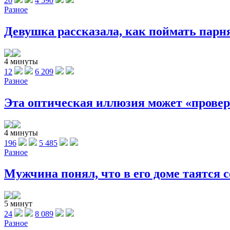
20
4 590
Разное
Девушка рассказала, как поймать парня
4 минуты
12
6 209
Разное
Эта оптическая иллюзия может «провери
4 минуты
196
5 485
Разное
Мужчина понял, что в его доме таятся се
5 минут
24
8 089
Разное