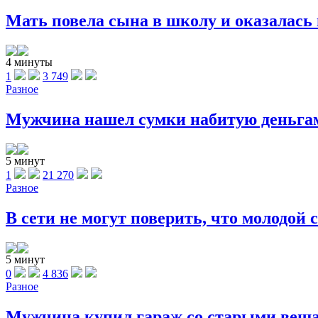
Мать повела сына в школу и оказалась в
4 минуты
1
3 749
Разное
Мужчина нашел сумки набитую деньгами
5 минут
1
21 270
Разное
В сети не могут поверить, что молодой с
5 минут
0
4 836
Разное
Мужчина купил гараж со старыми вещами