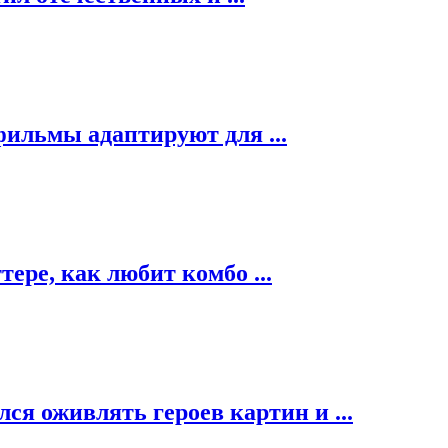
фильмы адаптируют для ...
ере, как любит комбо ...
я оживлять героев картин и ...