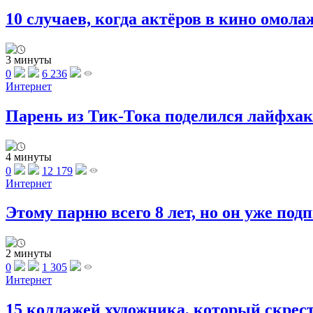
10 случаев, когда актёров в кино омо
3 минуты
0
6 236
Интернет
Парень из Тик-Тока поделился лайфхако
4 минуты
0
12 179
Интернет
Этому парню всего 8 лет, но он уже подп
2 минуты
0
1 305
Интернет
15 коллажей художника, который скрест