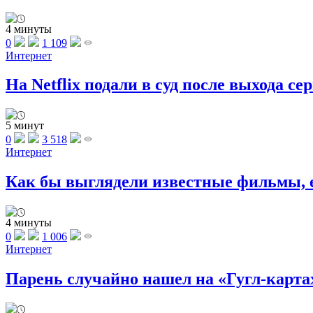
4 минуты
0
1 109
Интернет
На Netflix подали в суд после выхода се
5 минут
0
3 518
Интернет
Как бы выглядели известные фильмы, е
4 минуты
0
1 006
Интернет
Парень случайно нашел на «Гугл-картах»