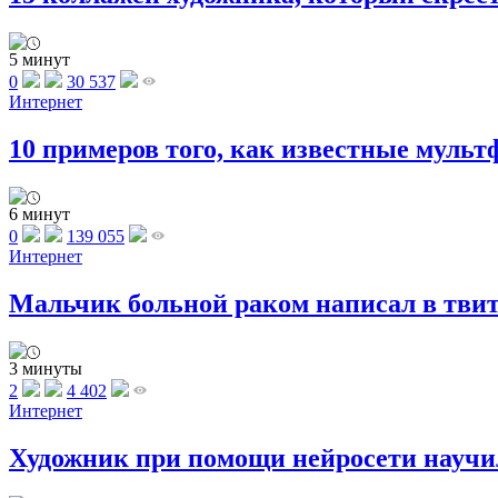
5 минут
0
30 537
Интернет
10 примеров того, как известные мульт
6 минут
0
139 055
Интернет
Мальчик больной раком написал в твитт
3 минуты
2
4 402
Интернет
Художник при помощи нейросети научилс