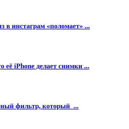
з в инстаграм «поломает» ...
 её iPhone делает снимки ...
ный фильтр, который ...