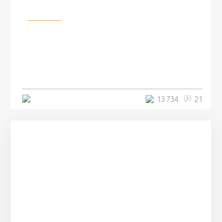
Разное
100 лет назад на этом острове
посреди моря забыли 100
человек и вернулись туда спустя
7 лет
5 минут
13 734
21