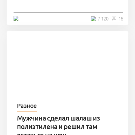
остаться там на ...
4 минуты
7 120
16
Разное
Мужчина сделал шалаш из
полиэтилена и решил там
остаться на ночь ...