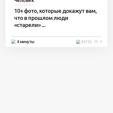
Человек
10+ фото, которые докажут вам,
что в прошлом люди
«старели» ...
4 минуты
91715
1