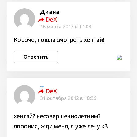
Диана
DeX
16 марта 2013 в 17:03
Короче, пошла смотреть хентай!
Ответить
кама
DeX
31 октября 2012 в 18:36
хентай? несовершеннолетним?
япоония, жди меня, я уже лечу <З