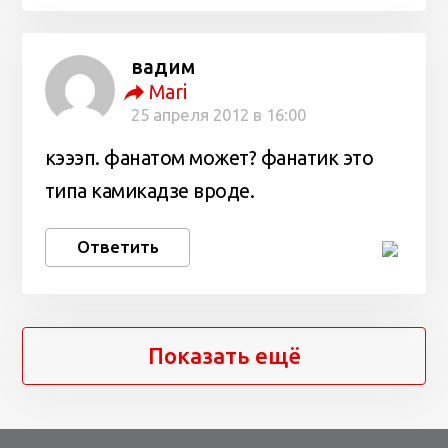
вадим
Mari
25 апреля 2012 в 16:00
кэээп. фанатом может? фанатик это
типа камикадзе вроде.
Ответить
Показать ещё