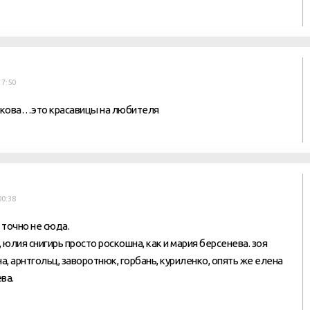
17:50
икова…это красавицы на любителя
00:38
 точно не сюда.
 юлия снигирь просто роскошна, как и мария берсенева. зоя
а, арнтгольц, заворотнюк, горбань, куриленко, опять же елена
ва.