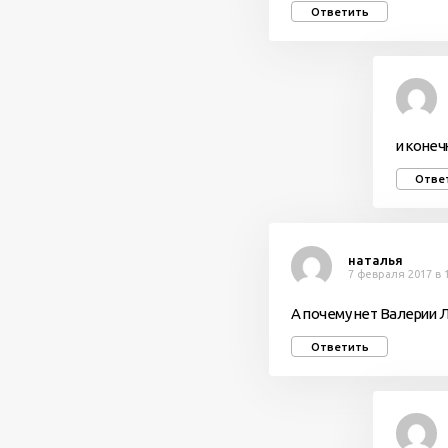
Ответить
и конеч
Отве
наталья
7 февраля 2017 в 
А почему нет Валерии 
Ответить