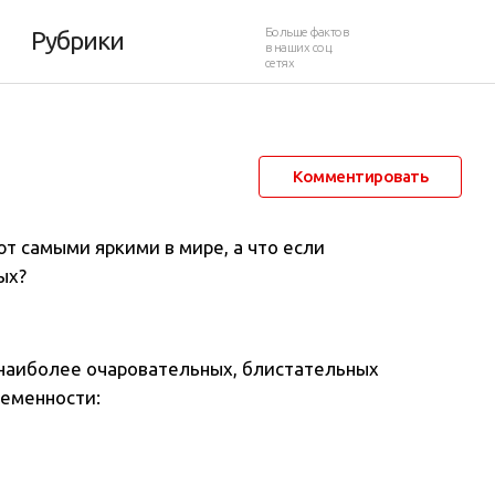
рис
Больше фактов
Рубрики
в наших соц.
сетях
6 февраля 2017 в 06:00
40 776
12
Комментировать
т самыми яркими в мире, а что если
ых?
 наиболее очаровательных, блистательных
ременности: