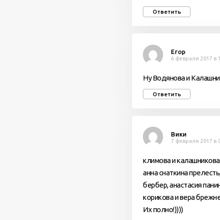
Ответить
Егор
6 февраля 2017 в 
Ну Водянова и Калашн
Ответить
Вики
7 февраля 2017 в 
климова и калашникова
анна снаткина прелесть,
бербер, анастасия панин
корикова и вера брежне
Их полно!))))