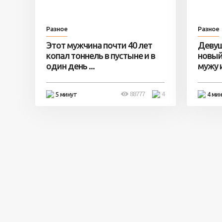
Разное
Разное
Этот мужчина почти 40 лет
Девуш
копал тоннель в пустыне и в
новый
один день ...
мужу и 
88777
4
5 минут
4 ми