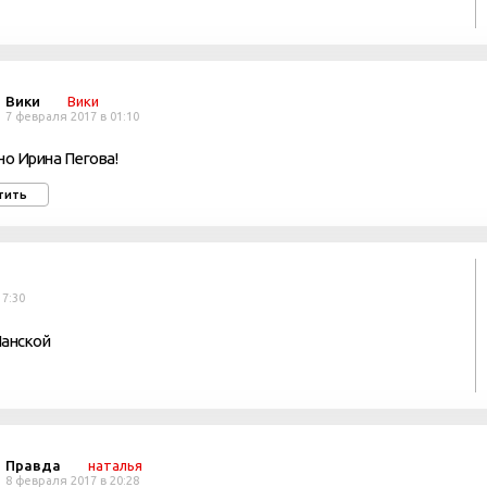
Вики
Вики
7 февраля 2017 в 01:10
но Ирина Пегова!
тить
17:30
Ланской
Правда
наталья
8 февраля 2017 в 20:28