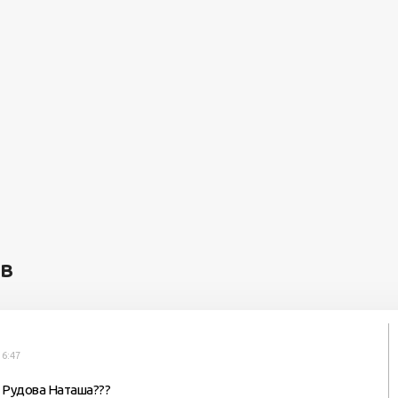
ев
16:47
. Рудова Наташа???