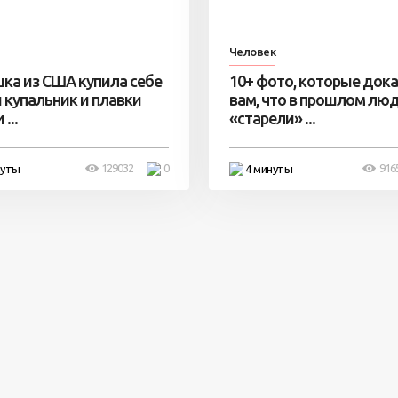
Человек
ка из США купила себе
10+ фото, которые док
 купальник и плавки
вам, что в прошлом лю
...
«старели» ...
129032
0
916
нуты
4 минуты