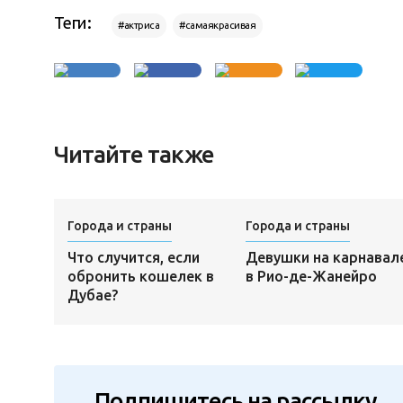
Теги:
#актриса
#самаякрасивая
Читайте также
Города и страны
Города и страны
Что случится, если
Девушки на карнавал
обронить кошелек в
в Рио-де-Жанейро
Дубае?
Подпишитесь на рассылку