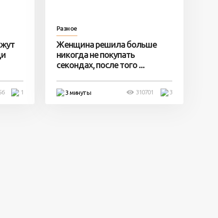
Разное
ажут
Женщина решила больше
ди
никогда не покупать
секондах, после того ...
56
1
310701
3
3 минуты