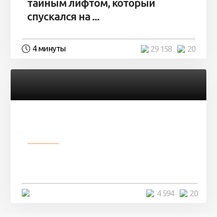
тайным лифтом, который
спускался на ...
4 минуты
29 158
20
Разное
Девушка показала свои фото, но
никто так и не смог угадать ...
4 минуты
4 594
20