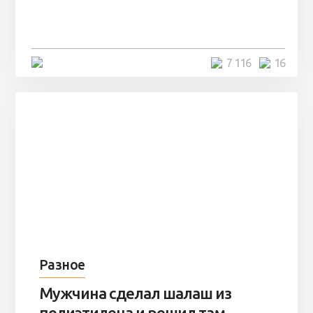
заброшенный вагон и решили
остаться там на ...
4 минуты
7 116
16
Разное
Мужчина сделал шалаш из
полиэтилена и решил там