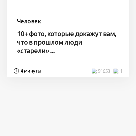
Человек
10+ фото, которые докажут вам,
что в прошлом люди
«старели» ...
4 минуты
91653
1