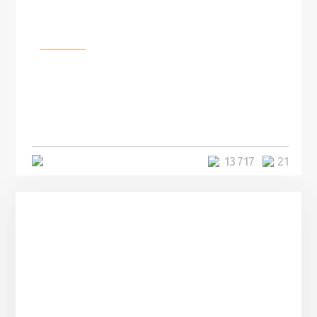
Разное
100 лет назад на этом острове
посреди моря забыли 100
человек и вернулись туда спустя
7 лет
5 минут
13 717
21