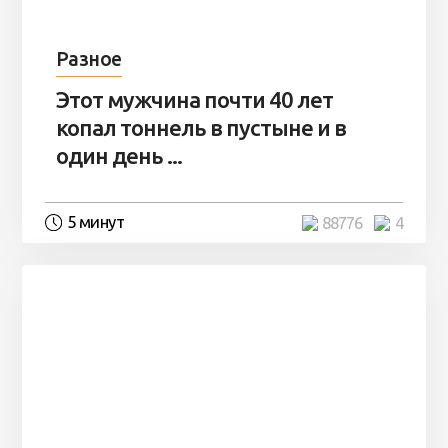
Разное
Этот мужчина почти 40 лет
копал тоннель в пустыне и в
один день ...
5 минут
88776
4