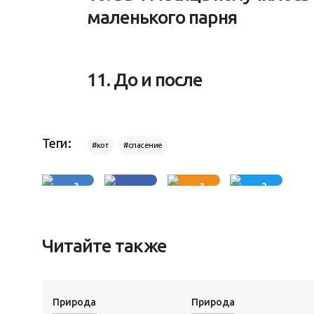
маленького парня
11. До и после
Теги:
#кот
#спасение
3
3
2
Читайте также
Природа
Природа