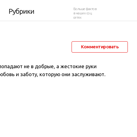
Больше фактов
Рубрики
в наших соц.
сетях
16 августа 2021 в 07:05
8 724
0
Комментировать
попадают не в добрые, а жестокие руки
юбовь и заботу, которую они заслуживают.