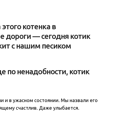
этого котенка в
е дороги — сегодня котик
жит с нашим песиком
ице по ненадобности, котик
и и в ужасном состоянии. Мы назвали его
оящему счастлив. Даже улыбается.