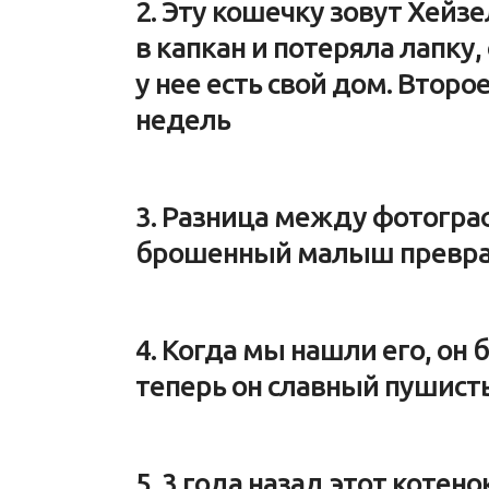
2. Эту кошечку зовут Хейзе
в капкан и потеряла лапку,
у нее есть свой дом. Второ
недель
3. Разница между фотогра
брошенный малыш преврат
4. Когда мы нашли его, он 
теперь он славный пушист
5. 3 года назад этот котен