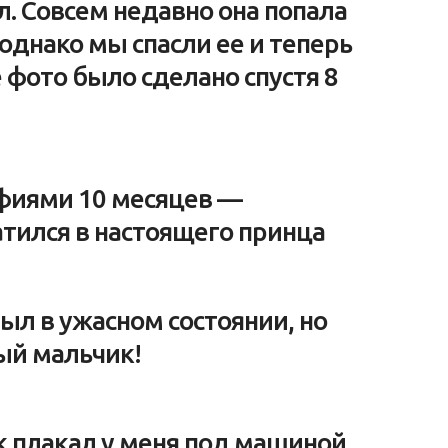
л. Совсем недавно она попала
 однако мы спасли ее и теперь
е фото было сделано спустя 8
фиями 10 месяцев —
ился в настоящего принца
был в ужасном состоянии, но
ый мальчик!
ок плакал у меня под машиной,