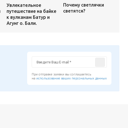
Почему светлячки
Увлекательное
светятся?
и
путешествие на байке
к вулканам Батур и
Агунг о. Бали.
При отправке заявки вы соглашаетесь
на
использование ваших персональных данных