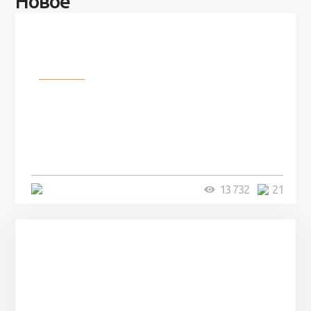
Новое
Разное
100 лет назад на этом острове
посреди моря забыли 100
человек и вернулись туда спустя
7 лет
5 минут
13 732
21