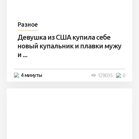
Разное
Девушка из США купила себе
новый купальник и плавки мужу
и ...
4 минуты
129035
0