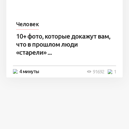
Человек
10+ фото, которые докажут вам,
что в прошлом люди
«старели» ...
4 минуты
91692
1