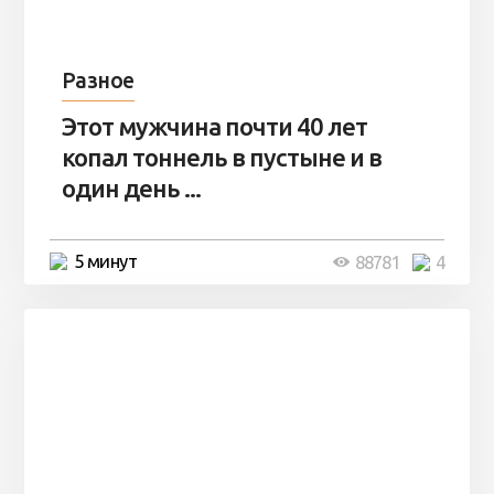
Разное
Этот мужчина почти 40 лет
копал тоннель в пустыне и в
один день ...
5 минут
88781
4