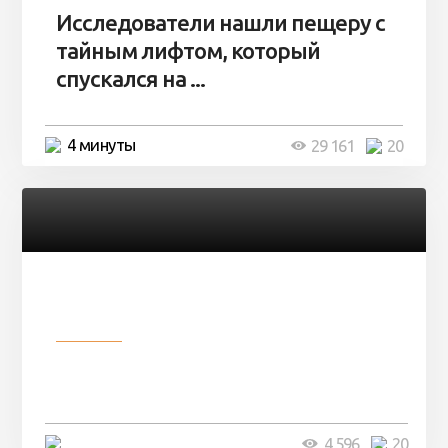
Исследователи нашли пещеру с
тайным лифтом, который
спускался на ...
4 минуты
29 161
20
Разное
Девушка показала свои фото, но
никто так и не смог угадать ...
4 минуты
4 596
20