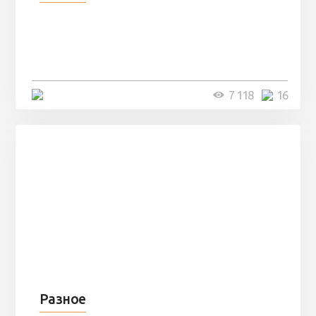
Парни нашли в лесу
заброшенный вагон и решили
остаться там на ...
4 минуты
7 118
16
Разное