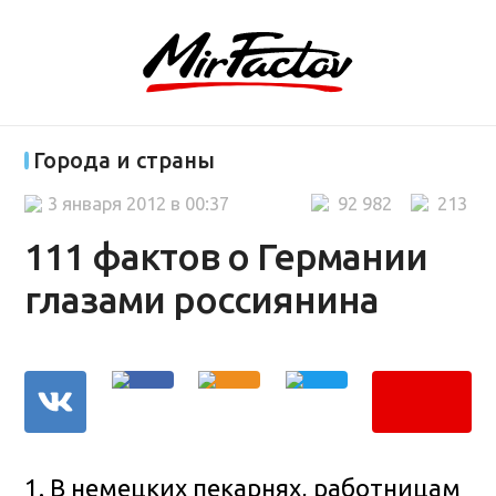
Города и страны
3 января 2012 в 00:37
92 982
213
111 фактов о Германии
глазами россиянина
1. В немецких пекарнях, работницам