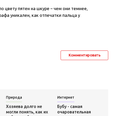
о цвету пятен на шкуре – чем они темнее,
рафа уникален, как отпечатки пальца у
Комментировать
Природа
Интернет
Бубу - cамая
Хозяева долго не
очаровательная
могли понять, как их