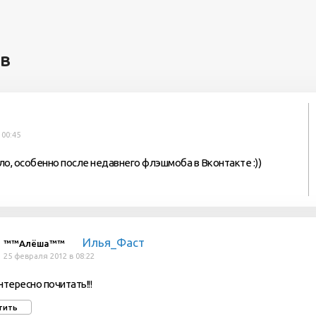
ев
 00:45
о, особенно после недавнего флэшмоба в Вконтакте :))
Илья_Фаст
™™Алёша™™
25 февраля 2012 в 08:22
нтересно почитать!!!
тить