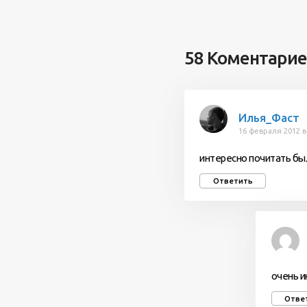
58 Коментари
Илья_Фаст
16 февраля 2012 в
интересно почитать был
Ответить
очень и
Отве