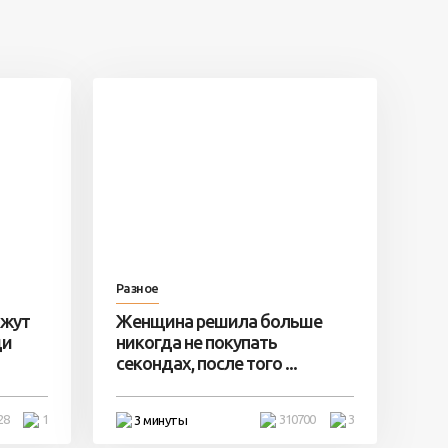
Разное
ажут
Женщина решила больше
ди
никогда не покупать
секондах, после того ...
28
1
310700
3
3 минуты