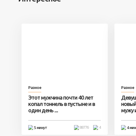
Разное
Разное
Этот мужчина почти 40 лет
Девуш
копал тоннель в пустыне и в
новый
один день ...
мужу и 
88776
4
5 минут
4 ми