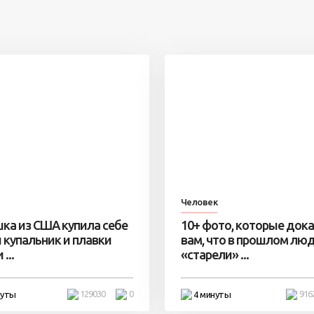
Человек
ка из США купила себе
10+ фото, которые док
 купальник и плавки
вам, что в прошлом лю
...
«старели» ...
129030
0
916
нуты
4 минуты