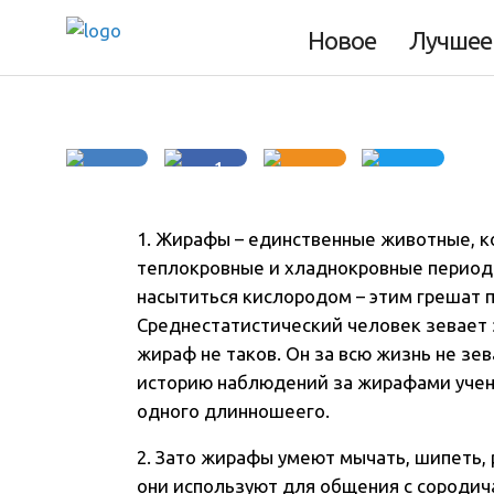
жирафах
Новое
Лучшее
1
1. Жирафы – единственные животные, к
теплокровные и хладнокровные периоди
насытиться кислородом – этим грешат 
Среднестатистический человек зевает з
жираф не таков. Он за всю жизнь не зев
историю наблюдений за жирафами учены
одного длинношеего.
2. Зато жирафы умеют мычать, шипеть, р
они используют для общения с сородич