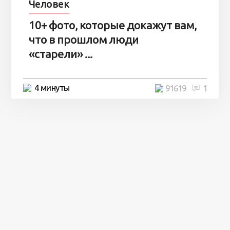
Человек
10+ фото, которые докажут вам,
что в прошлом люди
«старели» ...
4 минуты
91619
1