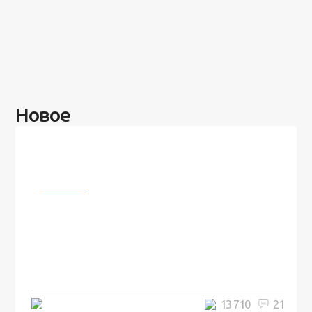
Новое
Разное
100 лет назад на этом острове
посреди моря забыли 100
человек и вернулись туда спустя
7 лет
5 минут
13 710
21