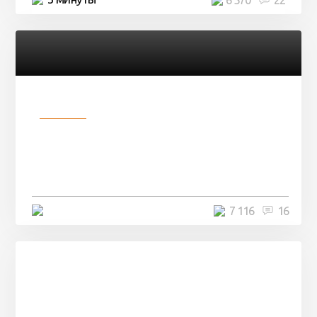
Разное
Парни нашли в лесу
заброшенный вагон и решили
остаться там на ...
4 минуты
7 116
16