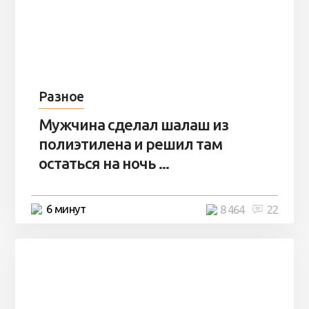
Разное
Мужчина сделал шалаш из
полиэтилена и решил там
остаться на ночь ...
6 минут
8 464
22