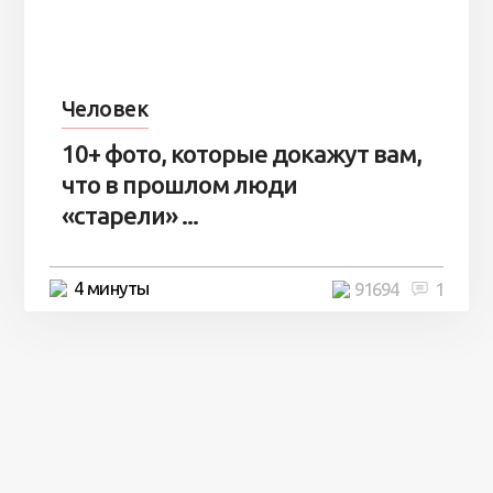
Человек
10+ фото, которые докажут вам,
что в прошлом люди
«старели» ...
4 минуты
91694
1