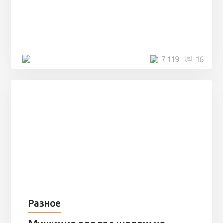
Парни нашли в лесу
заброшенный вагон и решили
остаться там на ...
4 минуты
7 119
16
Разное