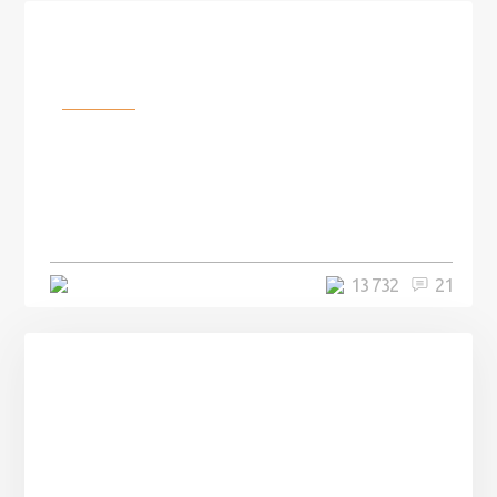
Разное
100 лет назад на этом острове
посреди моря забыли 100
человек и вернулись туда спустя
7 лет
5 минут
13 732
21