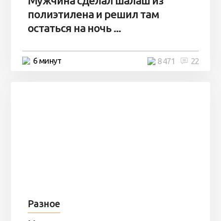
Мужчина сделал шалаш из
полиэтилена и решил там
остаться на ночь ...
6 минут
8 471
22
Разное