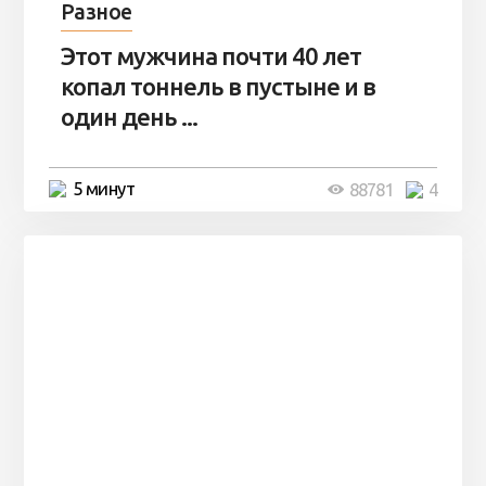
Разное
Этот мужчина почти 40 лет
копал тоннель в пустыне и в
один день ...
5 минут
88781
4