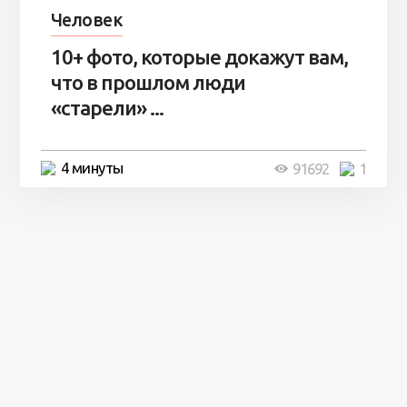
Человек
10+ фото, которые докажут вам,
что в прошлом люди
«старели» ...
4 минуты
91692
1