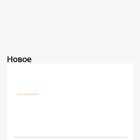
Новое
Разное
100 лет назад на этом острове
посреди моря забыли 100
человек и вернулись туда спустя
7 лет