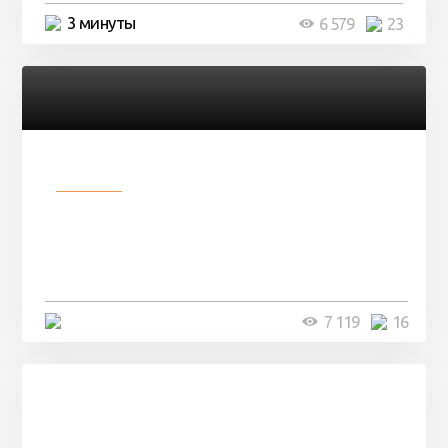
3 минуты
6 579
23
Разное
Парни нашли в лесу
заброшенный вагон и решили
остаться там на ...
4 минуты
7 119
16