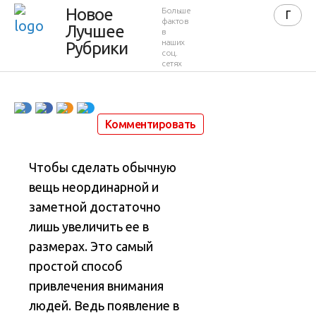
Новое
Больше
предметов
фактов
Лучшее
в
наших
Рубрики
соц.
сетях
11 октября 2012 в 02:39
56 775
27
Комментировать
Чтобы сделать обычную
вещь неординарной и
заметной достаточно
лишь увеличить ее в
размерах
. Это самый
простой способ
привлечения внимания
людей. Ведь появление в