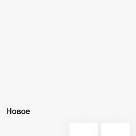
Разное
100 лет назад
на этом
острове
посреди моря
забыли 100
человек и
вернулись
туда спустя 7
лет
Новое
13 707
21
5 минут