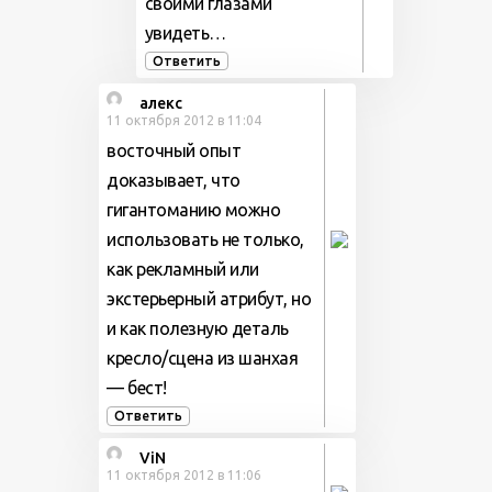
своими глазами
увидеть…
Ответить
алекс
11 октября 2012 в 11:04
восточный опыт
доказывает, что
гигантоманию можно
использовать не только,
как рекламный или
экстерьерный атрибут, но
и как полезную деталь
кресло/сцена из шанхая
— бест!
Ответить
ViN
11 октября 2012 в 11:06