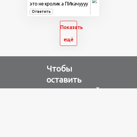
это не кролик а ПИкачуууу
Ответить
Показать
ещё
Чтобы
оставить
комментарий
Авторизуйтесь через
любую из соц. сетей