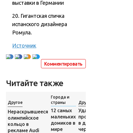
выставки в Германии
20. Гигантская спичка
испанского дизайнера
Ромула.
Источник
Комментировать
Читайте также
Города и
Другое
страны
Другое
Другое
12 cамых
Удав
Письмо
Нераскрывшееся
маленьких
пробрался
пассажирк
олимпийское
домиков в
в дом
"Титаника"
кольцо в
мире
через
продано н
рекламе Audi