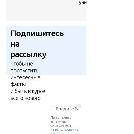
унитаз
аукционе
за $200
тыс.
Подпишитесь
на
рассылку
Чтобы не
пропустить
интересные
факты
и быть в курсе
всего нового
При отправке
заявки вы
соглашаетесь
на
использование
ваших