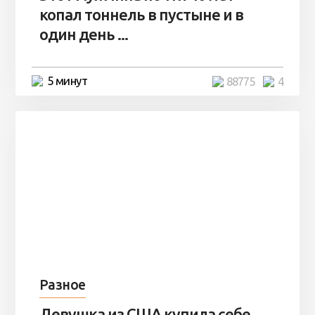
копал тоннель в пустыне и в
один день ...
5 минут
88775
4
Разное
Девушка из США купила себе