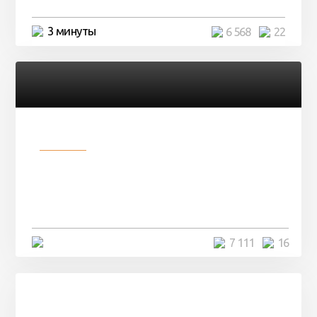
3 минуты
6 568
22
Разное
Парни нашли в лесу
заброшенный вагон и решили
остаться там на ...
4 минуты
7 111
16