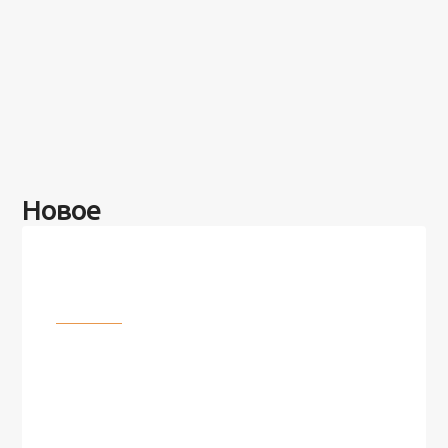
Новое
Разное
100 лет назад на этом острове
посреди моря забыли 100
человек и вернулись туда спустя
7 лет