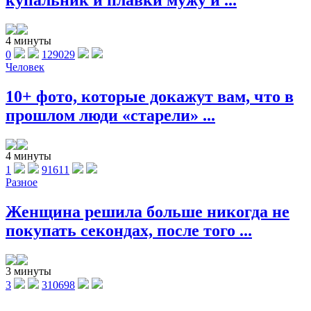
купальник и плавки мужу и ...
4 минуты
0
129029
Человек
10+ фото, которые докажут вам, что в
прошлом люди «старели» ...
4 минуты
1
91611
Разное
Женщина решила больше никогда не
покупать секондах, после того ...
3 минуты
3
310698