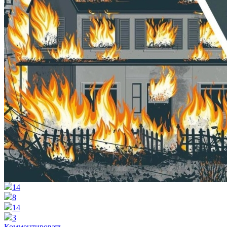
14
8
14
3
Комментировать