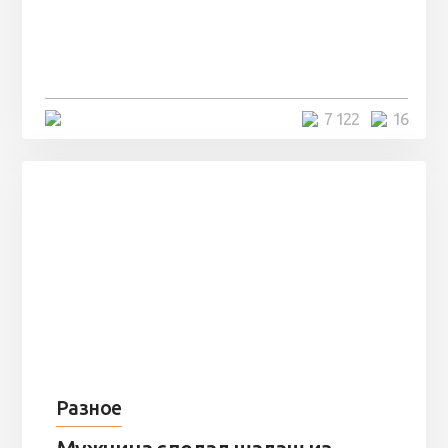
Парни нашли в лесу
заброшенный вагон и решили
остаться там на ...
4 минуты
7 122
16
Разное