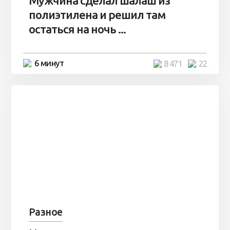
Мужчина сделал шалаш из
полиэтилена и решил там
остаться на ночь ...
6 минут
8 471
22
Разное