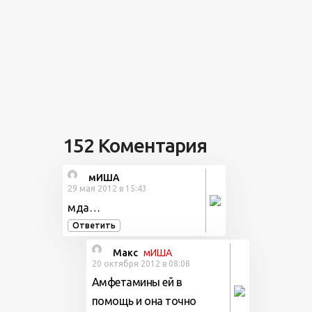
152 Коментария
мИША
29 мая 2012 в 15:43
мда…
Ответить
Макс
мИША
20 октября 2012 в 08:08
Амфетамины ей в
помощь и она точно