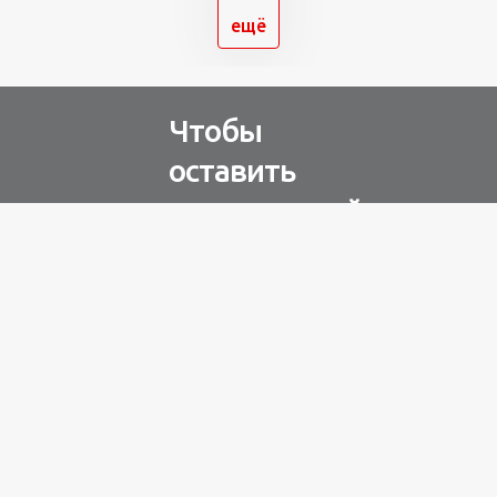
ещё
Чтобы
оставить
комментарий
Авторизуйтесь через
любую из соц. сетей
Разное
100 лет назад
на этом