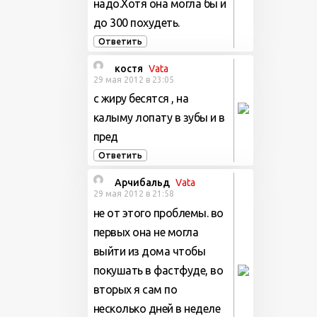
надо.Хотя она могла бы и
до 300 похудеть.
Ответить
костя
Vata
29 мая 2012 в 23:05
с жиру бесятся , на
калыму лопату в зубы и в
пред
Ответить
Арчибальд
Vata
29 мая 2012 в 21:58
не от этого проблемы. во
первых она не могла
выйти из дома чтобы
покушать в фастфуде, во
вторых я сам по
несколько дней в неделе