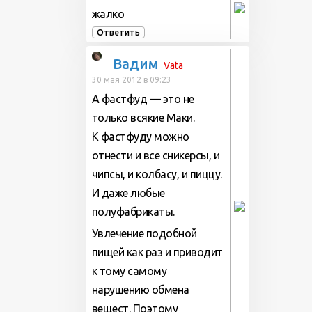
жалко
Ответить
Вадим
Vata
30 мая 2012 в 09:23
А фастфуд — это не
только всякие Маки.
К фастфуду можно
отнести и все сникерсы, и
чипсы, и колбасу, и пиццу.
И даже любые
полуфабрикаты.
Увлечение подобной
пищей как раз и приводит
к тому самому
нарушению обмена
вещест. Поэтому