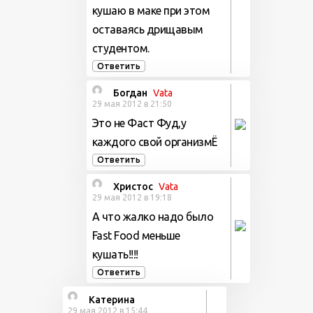
кушаю в маке при этом
оставаясь дрищавым
студентом.
Ответить
Богдан
Vata
29 мая 2012 в 21:50
Это не Фаст Фуд,у
каждого свой организмЁ
Ответить
Христос
Vata
29 мая 2012 в 19:18
А что жалко надо было
Fast Food меньше
кушать!!!!
Ответить
Катерина
29 мая 2012 в 15:44