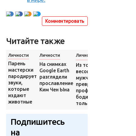
в мире.
Комментировать
Читайте также
Личности
Личности
Личности
Лич
Парень
Вод
На снимках
Из толстяка c
мастерски
гру
Google Earth
весом в 175 кг
пародирует
спа
разглядели
мужчина в 44 года
звуки,
баб
прославление
превратился в
которые
реб
Ким Чен Ына
профессионального
издают
гор
бодибилдера и это
животные
авт
только начало
Подпишитесь
на