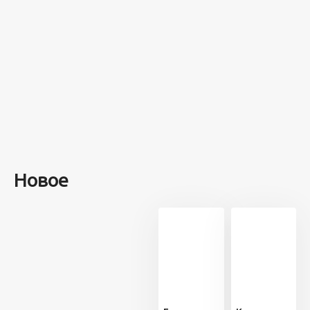
острове
посреди моря
забыли 100
человек и
вернулись
туда спустя 7
лет
Новое
13 707
21
5 минут