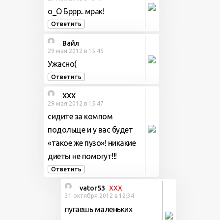
о_О Бррр.. мрак!
Ответить
Вайл
29 мая 2012 в 15:45
Ужасно(
Ответить
ХХХ
29 мая 2012 в 15:47
сидите за компом
подольще и у вас будет
«такое же пузо»! никакие
диеты не помогут!!!
Ответить
vator53
ХХХ
31 октября 2012 в 12:34
пугаешь маленьких