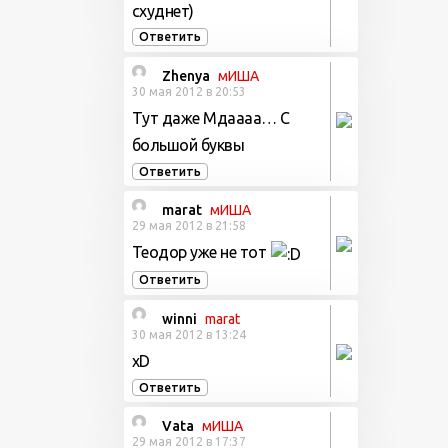
схуднет)
Ответить
Zhenya
мИША
30 мая 2012 в 20:53
Тут даже Мдаааа… С
большой буквы
Ответить
marat
мИША
29 мая 2012 в 21:58
Теодор уже не тот
Ответить
winni
marat
30 мая 2012 в 13:24
хD
Ответить
Vata
мИША
29 мая 2012 в 17:37