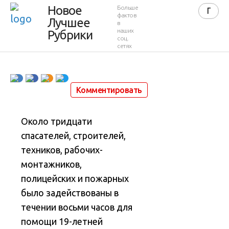
разлом в
Новое
Больше
фактов
Лучшее
в
стене
наших
Рубрики
соц.
сетях
29 мая 2012 в 06:06
20 675
152
Комментировать
Около тридцати
спасателей, строителей,
техников, рабочих-
монтажников,
полицейских и пожарных
было задействованы в
течении восьми часов для
помощи 19-летней