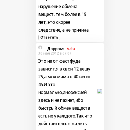
нарушение обмена
вещест, тем более в 19
лет, это скорее
следствие, а не причина.
Ответить
Дарррья
Vata
30 мая 2012 в 07:07
Это не от фастфуда
зависит,я в свои 12 вешу
25,а моя мама в 40 весит
45.И это
нормально,анорексией
здесь и не пахнет,ибо
быстрый обмен веществ
есть не у каждого.Так что
действительно жалеть