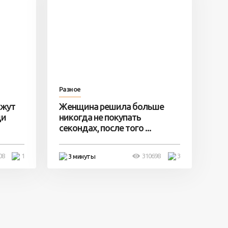
Разное
ажут
Женщина решила больше
ди
никогда не покупать
секондах, после того ...
08
1
310698
3
3 минуты