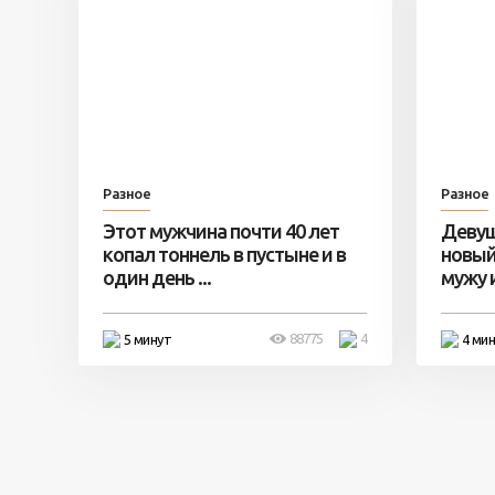
Разное
Разное
Этот мужчина почти 40 лет
Девуш
копал тоннель в пустыне и в
новый
один день ...
мужу и 
88775
4
5 минут
4 ми