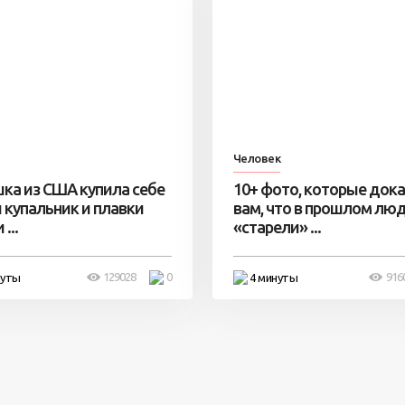
Человек
ка из США купила себе
10+ фото, которые док
 купальник и плавки
вам, что в прошлом лю
...
«старели» ...
129028
0
916
нуты
4 минуты