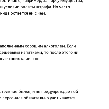
остиницы, например, за порчу имущества,
при условии оплаты штрафа. Но часто
ница остается ни с чем.
наполненным хорошим алкоголем. Если
дешевыми напитками, то после этого ни
исле своих клиентов.
стельное белье, и не предупреждает об
о персонала обязательно учитываются