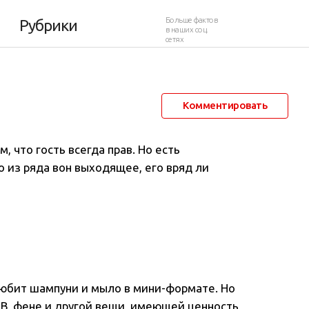
Больше фактов
Рубрики
в наших соц.
сетях
24 октября 2021 в 07:02
2 478
0
Комментировать
 что гость всегда прав. Но есть
о из ряда вон выходящее, его вряд ли
 любит шампуни и мыло в мини-формате. Но
 ТВ, фене и другой вещи, имеющей ценность,