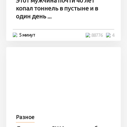
Этот мужчина почти 40 лет
копал тоннель в пустыне и в
один день ...
5 минут
88776
4
Разное