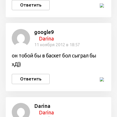
Ответить
google9
Darina
11 ноября 2012 в 18:57
он тобой бы в баскет бол сыграл бы
хД))
Ответить
Darina
Darina