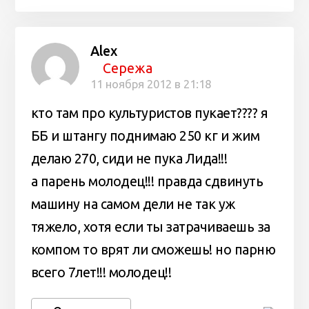
Alex
Сережа
11 ноября 2012 в 21:18
кто там про культуристов пукает???? я
ББ и штангу поднимаю 250 кг и жим
делаю 270, сиди не пука Лида!!!
а парень молодец!!! правда сдвинуть
машину на самом дели не так уж
тяжело, хотя если ты затрачиваешь за
компом то врят ли сможешь! но парню
всего 7лет!!! молодец!!