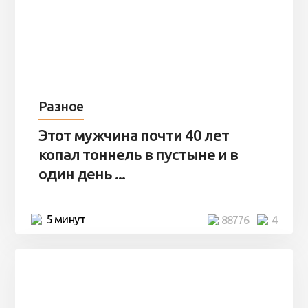
Разное
Этот мужчина почти 40 лет
копал тоннель в пустыне и в
один день ...
5 минут
88776
4