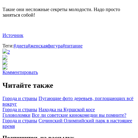
Такие они несложные секреты молодости. Надо просто
заняться собой!
Источник
Теги:
#диета
#женскаяфигура
#питание
2
Комментировать
Читайте также
Города и страны
Пугающие фото деревьев, поглощающих всё
вокруг
Города и страны
Находка на Куршской косе
Головоломки
Все ли советские кинокомедии вы помните?
Города и страны
Сочинский Олимпийский парк в настоящее
время
Подпишитесь на рассылку