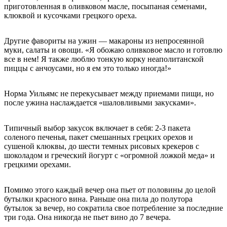
приготовленная в оливковом масле, посыпаная семенами,
клюквой и кусочками грецкого ореха.
Другие фавориты на ужин — макароны из непросеянной
муки, салаты и овощи. «Я обожаю оливковое масло и готовлю
все в нем! Я также люблю тонкую корку неаполитанской
пиццы с анчоусами, но я ем это только иногда!»
Норма Уильямс не перекусывает между приемами пищи, но
после ужина наслаждается «шаловливыми закусками».
Типичный выбор закусок включает в себя: 2-3 пакета
соленого печенья, пакет смешанных грецких орехов и
сушеной клюквы, до шести темных рисовых крекеров с
шоколадом и греческий йогурт с «огромной ложкой меда» и
грецкими орехами.
Помимо этого каждый вечер она пьет от половины до целой
бутылки красного вина. Раньше она пила до полутора
бутылок за вечер, но сократила свое потребление за последние
три года. Она никогда не пьет вино до 7 вечера.