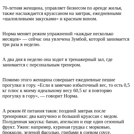
70-летняя женщина, управляет бизнесом по аренде жилья,
также наслаждается круассаном на завтрак, ежедневными
«шаловливыми закусками» и красным вином.
Норма меняет режим упражнений «каждые несколько
месяцев» — сейчас она увлечена Зумбой, которой занимается
три раза в неделю.
А два дня в неделю она ходит в тренажерный зал, где
занимается с персональным тренером.
Помимо этого женщина совершает ежедневные пешие
прогулки в гору. «Если я замечаю избыточный вес, то есть 0,5
кг плюс к моему идеальному весу 60,5 кг я повторяю
прогулку в гору», — говорит Норма.
А режим ёё питания таков: поздний завтрак после
тренировки: два капучино и большой круассан с медом.
Полуденная закуска: банан, апельсин и еще один сезонный
фрукт. Ужин: например, куриная грудка с морковью,
брокколи, зеленой фасолью, грибами в соевом соусе,