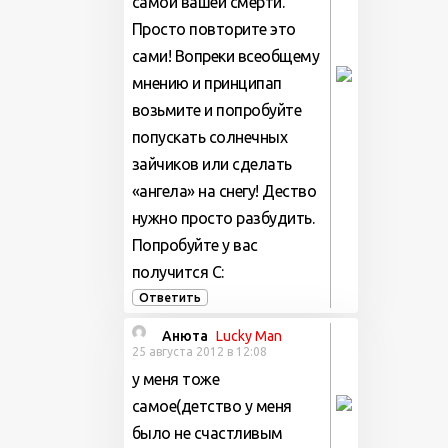
самой вашей смерти.
Просто повторите это
сами! Вопреки всеобщему
мнению и принципап
возьмите и попробуйте
попускать солнечных
зайчиков или сделать
«ангела» на снегу! Дество
нужно просто разбудить.
Попробуйте у вас
получится С:
Ответить
Анюта
Lucky Man
25 августа 2012 в 12:08
у меня тоже
самое(детство у меня
было не счастливым