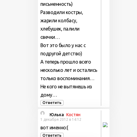
письменность)
Разводили костры,
жарили колбасу,
хлебушек, палили
свечки…
Вот это было у нас с
подругой детство)
А теперь прошло всего
несколько лет и остались
только воспоминания…
Не кого не вытянешь из
дому…
Ответить
Юлька
Костян
1 декабря 2012 в 14:12
вот именно:(
Ответить