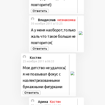
повторите!:)
Ответить
Владислав
незнакомка
30 ноября 2011 в 13:25
А у меня наоборот,только
жаль что такое больше не
повторится(
Ответить
Костян
25 ноября 2011 в 06:33
Мое детство не удалось(
я не поазывал фокус с
наэлектризованными
бумажными фигурками
Ответить
Арина
Костян