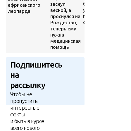
появили
бегемота
заснул
африканского
за
учат
весной, а
леопарда
послед
плавать
проснулся на
годы?
сотрудники
Рождество,
теперь ему
нужна
медицинская
помощь
Подпишитесь
на
рассылку
Чтобы не
пропустить
интересные
факты
и быть в курсе
всего нового