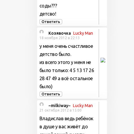
соды???
детсво!
Ответить
Козявочка
Lucky Man
18 ноября 2012 в 22:13
у меня очень счастливое
детство было.
из всего этого у меня не
было только: 4 5 13 17 26
28 47 49 а всё остальное
было)
Ответить
~milkiway~
Lucky Man
21 октября 2012 в 15:00
Владислав ведь ребёнок
в душе у вас живёт до