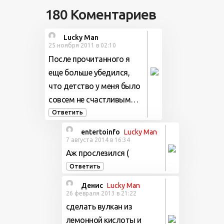
180 Коментариев
Lucky Man
25 ноября 2011 в 02:10
После прочитанного я
еще больше убедился,
что детство у меня было
совсем не счастливым…
Ответить
entertoinfo
Lucky Man
7 августа 2014 в 16:34
Аж прослезился (
Ответить
Денис
Lucky Man
26 февраля 2013 в 21:22
сделать вулкан из
лемонной кислоты и