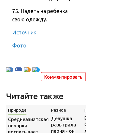
75. Надеть на ребенка
свою одежду.
Источник
Фото
Комментировать
Читайте также
Природа
Разное
Природа
Природа
Какие
В зоопарке
Девушка
Среднеазиатская
породы
США
разыграла
овчарка
кошек
детёныша
парня - он
воспитывает