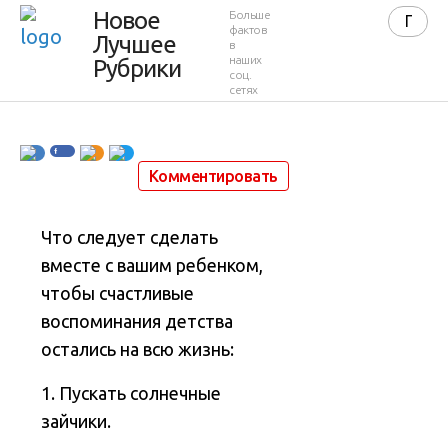
Новое
Больше
детства
фактов
Лучшее
в
наших
Рубрики
соц.
сетях
25 ноября 2011 в 00:20
64 712
180
Комментировать
Что следует сделать
вместе с вашим ребенком,
чтобы счастливые
воспоминания детства
остались на всю жизнь:
1. Пускать солнечные
зайчики.