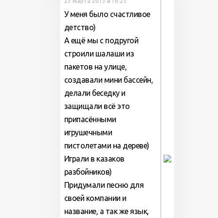
23 марта 2013 в 16:25
У меня было счастливое
детство)
А ещё мы с подругой
строили шалаши из
пакетов на улице,
создавали мини бассейн,
делали беседку и
защищали всё это
припасёнными
игрушечными
пистолетами на дереве)
Играли в казаков
разбойников)
Придумали песню для
своей компании и
название, а так же язык,