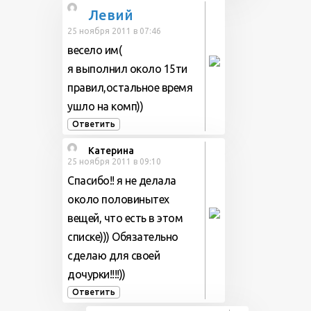
Левий
25 ноября 2011 в 07:46
весело им(
я выполнил около 15ти
правил,остальное время
ушло на комп))
Ответить
Катерина
25 ноября 2011 в 09:10
Спасибо!! я не делала
около половинытех
вещей, что есть в этом
списке))) Обязательно
сделаю для своей
дочурки!!!!))
Ответить