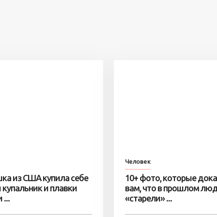
Человек
ка из США купила себе
10+ фото, которые док
 купальник и плавки
вам, что в прошлом лю
...
«старели» ...