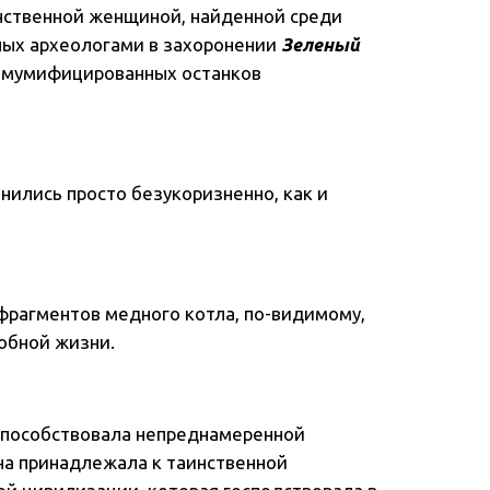
инственной женщиной, найденной среди
ных археологами в захоронении
Зеленый
о мумифицированных останков
нились просто безукоризненно, как и
фрагментов медного котла, по-видимому,
обной жизни.
 способствовала непреднамеренной
на принадлежала к таинственной