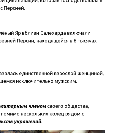
й цивилизации, которая господствовала в
 с Персией.
лёный Яр вблизи Салехарда включали
евней Персии, находящейся в 6 тысячах
азалась единственной взрослой женщиной,
вшемся исключительно мужским.
элитарным членом
своего общества,
 помимо нескольких колец рядом с
льств украшений
.