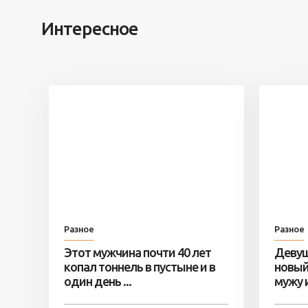
Интересное
Разное
Разное
Этот мужчина почти 40 лет
Девуш
копал тоннель в пустыне и в
новый
один день ...
мужу и 