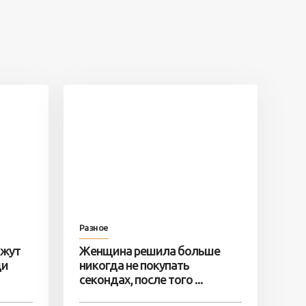
Разное
ажут
Женщина решила больше
ди
никогда не покупать
секондах, после того ...