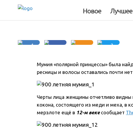
русской «полярн
Новое
Лучшее
1
2
Мумия «полярной принцессы» была найд
ресницы и волосы оставались почти не
Черты лица женщины отчетливо видны п
кокона, состоящего из меди и меха, в 
мерзлоте ещё в
12-м веке
сообщает
Th