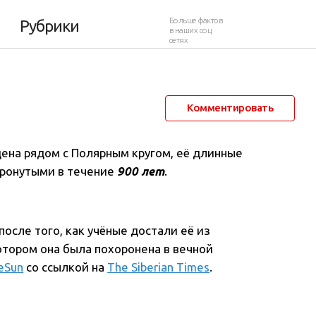
ой принцессы»
Больше фактов
Рубрики
в наших соц.
сетях
6 августа 2017 в 05:00
9 837
1
Комментировать
ена рядом с Полярным кругом, её длинные
тронутыми в течение
900 лет
.
осле того, как учёные достали её из
котором она была похоронена в вечной
eSun
со ссылкой на
The Siberian Times
.