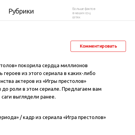
Больше фактов
Рубрики
в наших соц.
сетях
27 июня 2016 в 10:35
56 137
5
Комментировать
естолов» покорила сердца миллионов
 героев из этого сериала в каких-либо
инства актеров из «Игры престолов»
 до роли в этом сериале
. Предлагаем вам
 саги выглядели ранее.
ериода» / кадр из сериала «Игра престолов»