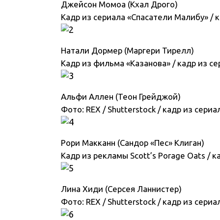
Джейсон Момоа (Кхал Дрого)
Кадр из сериала «Спасатели Малибу» / 
Натали Дормер (Маргери Тирелл)
Кадр из фильма «Казанова» / кадр из с
Альфи Аллен (Теон Грейджой)
Фото: REX / Shutterstock / кадр из сери
Рори Макканн (Сандор «Пес» Клиган)
Кадр из рекламы Scott’s Porage Oats / 
Лина Хиди (Серсея Ланнистер)
Фото: REX / Shutterstock / кадр из сери