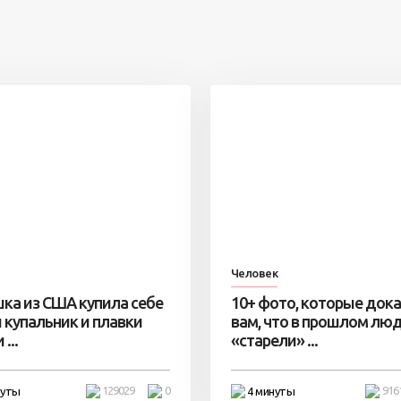
Человек
ка из США купила себе
10+ фото, которые док
 купальник и плавки
вам, что в прошлом лю
...
«старели» ...
129029
0
916
нуты
4 минуты