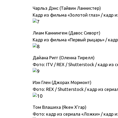
Чарльз Дэнс (Тайвин Ланнистер)
Кадр из фильма «Золотой глаз» / кадр и
Лиам Каннингем (Давос Сиворт)
Кадр из фильма «Первый рыцарь» / кадр
Дайана Ригг (Оленна Тирелл)
Фото: ITV / REX / Shutterstock / кадр из
Иэн Глен (Джорах Мормонт)
Фото: REX / Shutterstock / кадр из сери
Том Влашиха (Якен Х’гар)
Фото: кадр из сериала «Ложки» / кадр и