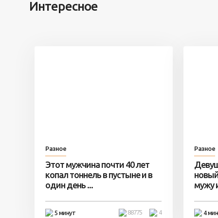
Интересное
Разное
Разное
Этот мужчина почти 40 лет
Девуш
копал тоннель в пустыне и в
новый
один день ...
мужу и 
88775
4
5 минут
4 ми