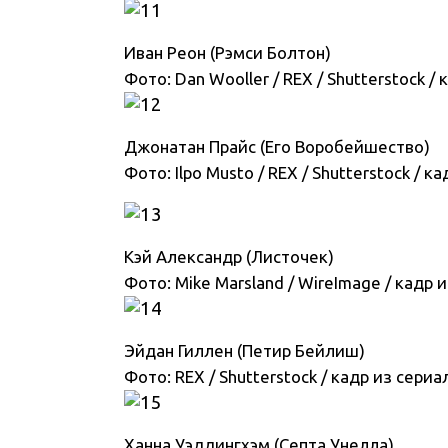
Иван Реон (Рэмси Болтон)
Фото: Dan Wooller / REX / Shutterstock /
Джонатан Прайс (Его Воробейшество)
Фото: Ilpo Musto / REX / Shutterstock / 
Кэй Александр (Листочек)
Фото: Mike Marsland / WireImage / кадр 
Эйдан Гиллен (Петир Бейлиш)
Фото: REX / Shutterstock / кадр из сери
Ханна Уэддингхэм (Септа Унелла)