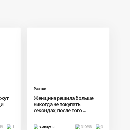
Разное
ажут
Женщина решила больше
ди
никогда не покупать
секондах, после того ...
19
1
310698
3
3 минуты