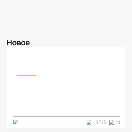
Новое
Разное
100 лет назад на этом острове
посреди моря забыли 100
человек и вернулись туда спустя
7 лет
5 минут
13 735
21