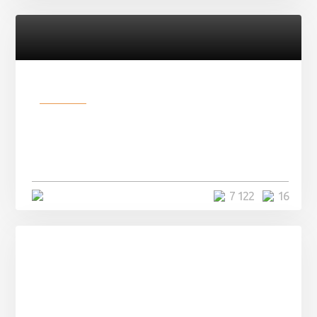
Разное
Парни нашли в лесу
заброшенный вагон и решили
остаться там на ...
4 минуты
7 122
16