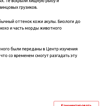
х. Те вскрыли хищную рыбу и
винцовых грузиков.
бычный оттенок кожи акулы. Биологи до
брюхо и часть морды животного
ного были переданы в Центр изучения
 что со временем смогут разгадать эту
Комментировать