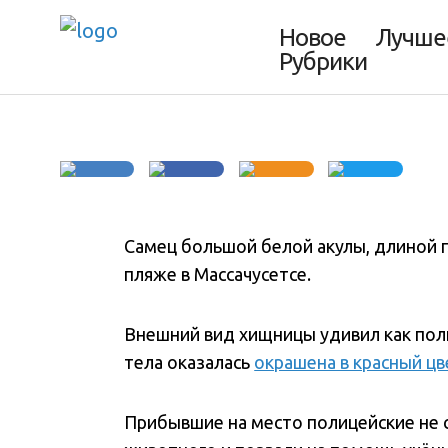
удивил даже би
Новое
Лучше
Рубрики
Самец большой белой акулы, длиной 
пляже в Массачусетсе.
Внешний вид хищницы удивил как поли
тела оказалась
окрашена в красный цв
Прибывшие на место полицейские не 