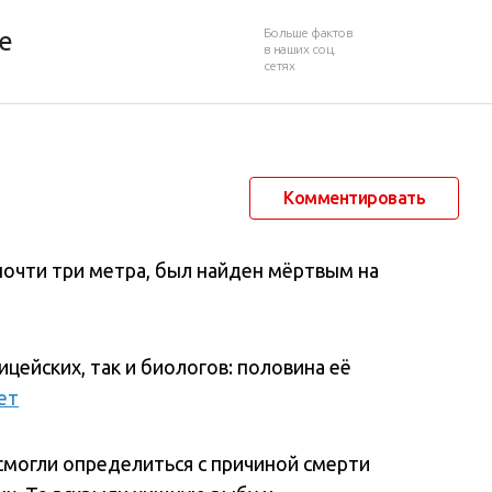
ологов
Больше фактов
е
в наших соц.
сетях
28 августа 2018 в 23:04
8 674
0
Комментировать
почти три метра, был найден мёртвым на
цейских, так и биологов: половина её
ет
смогли определиться с причиной смерти