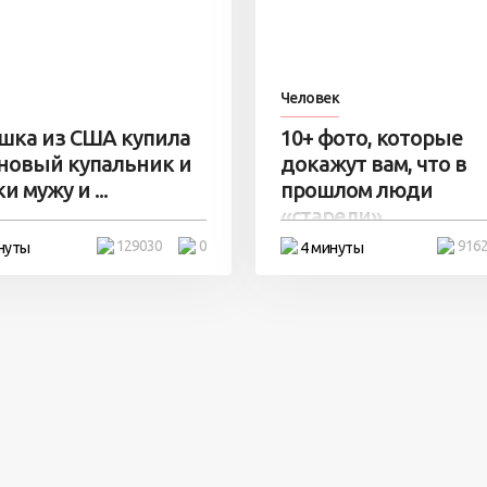
Человек
шка из США купила
10+ фото, которые
 новый купальник и
докажут вам, что в
и мужу и ...
прошлом люди
«старели» ...
129030
0
916
нуты
4 минуты