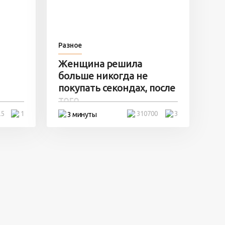
Разное
Женщина решила
больше никогда не
покупать секондах, после
того ...
25
1
310700
3
3 минуты