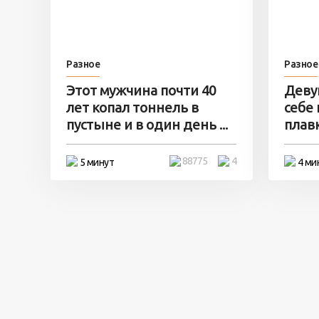
Разное
Разное
Этот мужчина почти 40
Деву
лет копал тоннель в
себе
пустыне и в один день ...
плавк
88775
4
5 минут
4 ми