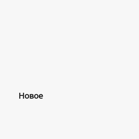
Разное
100 лет назад на этом остро
моря забыли 100 человек и 
туда спустя 7 лет
Новое
5 минут