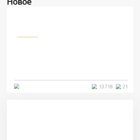
Новое
Разное
100 лет назад на этом острове
посреди моря забыли 100
человек и вернулись туда спустя
7 лет
5 минут
13 718
21