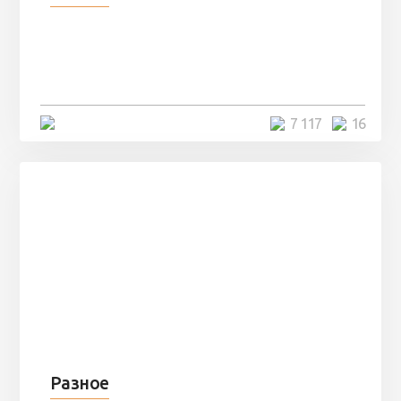
Парни нашли в лесу
заброшенный вагон и решили
остаться там на ...
4 минуты
7 117
16
Разное