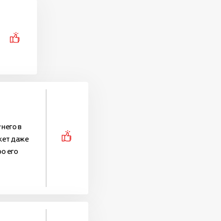
него в
ожет даже
ро его