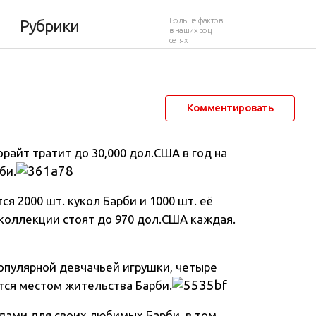
ти
Больше фактов
Рубрики
в наших соц.
сетях
19 марта 2013 в 09:09
64 460
138
Комментировать
айт тратит до 30,000 дол.США в год на
рби
.
я 2000 шт. кукол Барби и 1000 шт. её
 коллекции стоят до 970 дол.США каждая.
опулярной девчачьей игрушки, четыре
тся местом жительства Барби.
ядами для своих любимых Барби, в том