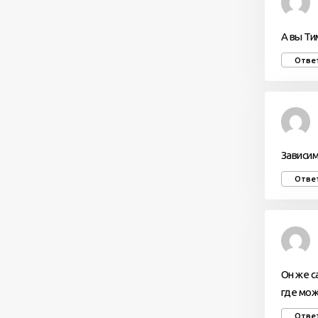
А вы Ти
Отве
Зависим
Отве
Он же с
где мож
Отве