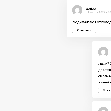
aoilee
19 марта 2013 в 10
люди умирают от голода
Ответить
люди? О
детстве
он сам 
жизнь?
Отве