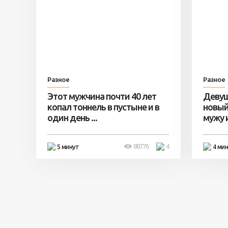
Разное
Разное
Этот мужчина почти 40 лет
Девуш
копал тоннель в пустыне и в
новый
один день ...
мужу и 
88776
4
5 минут
4 ми