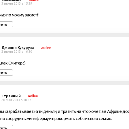
3 июня 2013 в 15:39
мур по моему расист!!
тить
Джонни Кукуруза
aoilee
2 июня 2013 в 16:30
,как Смитерс)
тить
Странный
aoilee
28 мая 2013 в 18:37
ам «зарабатывает» эти деньги, и тратить на что хочет.а в Африке до
но соорудить мини ферму и прокормить себя и свою семью.
тить