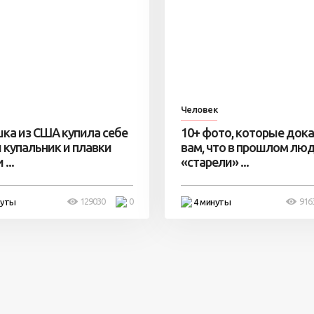
Человек
ка из США купила себе
10+ фото, которые док
 купальник и плавки
вам, что в прошлом лю
...
«старели» ...
129030
0
916
нуты
4 минуты