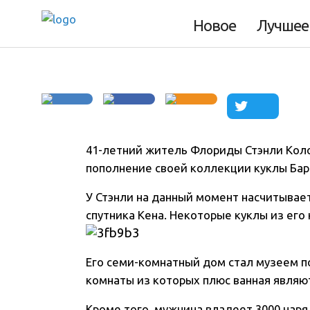
Барби-зависимос
Новое
Лучшее
41-летний житель Флориды Стэнли Колор
пополнение своей коллекции куклы Ба
У Стэнли на данный момент насчитываетс
спутника Кена. Некоторые куклы из его
Его семи-комнатный дом стал музеем п
комнаты из которых плюс ванная являю
Кроме того, мужчина владеет 3000 нар