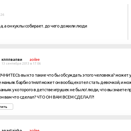
:26
, а он куклы собирает. до чего дожили люди
кпппвапви
aoilee
13 сентября 2013 в 17:06
ЧНИТЕСЬ вы кто такие что бы обсуждать этого человека? может у 
 маньяк барби отнял! может он вообщехотел стать девочкой, и м
маньяк у которого в детстве игрушек не было! люди, что вы знаете п
 он вам что сделал? ЧТО ОН ВАМ ВСЕМ СДЕЛАЛ?!
тить
anastaisha
aoilee