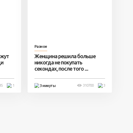
Разное
ажут
Женщина решила больше
ди
никогда не покупать
секондах, после того ...
35
1
310700
3
3 минуты