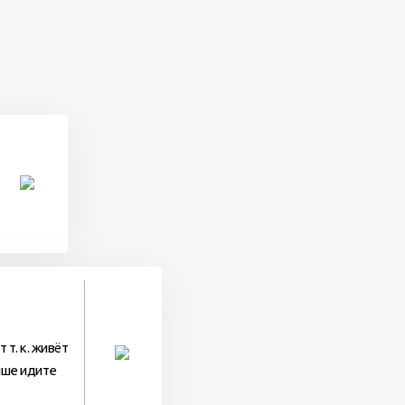
 т. к. живёт
учше идите