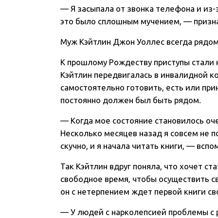
— Я засыпала от звонка телефона и из-
это было сплошным мучением, — призна
Муж Кэйтлин Джон Уоллес всегда рядо
К прошлому Рождеству приступы стали 
Кэйтлин передвигалась в инвалидной ко
самостоятельно готовить, есть или при
постоянно должен был быть рядом.
— Когда мое состояние становилось оч
Несколько месяцев назад я совсем не п
скучно, и я начала читать книги, — вспо
Так Кэйтлин вдруг поняла, что хочет ста
свободное время, чтобы осуществить св
он с нетерпением ждет первой книги св
— У людей с нарколепсией проблемы с р