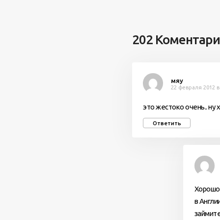
202 Коментари
мяу
22 февраля 2012 в
это жестоко очень.. ну 
Ответить
Хорошо 
в Англи
займите