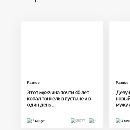
Разное
Разное
Этот мужчина почти 40 лет
Девуш
копал тоннель в пустыне и в
новый
один день ...
мужу и 
88777
4
5 минут
4 ми