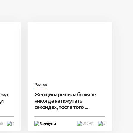
Разное
ажут
Женщина решила больше
ди
никогда не покупать
секондах, после того ...
56
1
310701
3
3 минуты