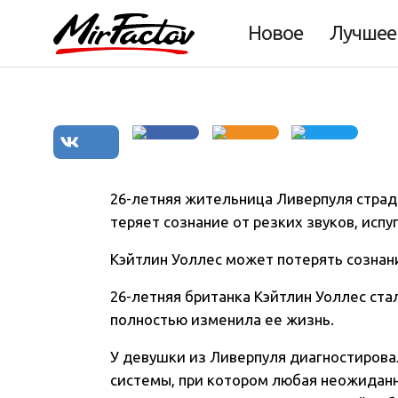
звука смеха
Новое
Лучшее
26-летняя жительница Ливерпуля страд
теряет сознание от резких звуков, испу
Кэйтлин Уоллес может потерять сознан
26-летняя британка Кэйтлин Уоллес ста
полностью изменила ее жизнь.
У девушки из Ливерпуля диагностиров
системы, при котором любая неожиданн