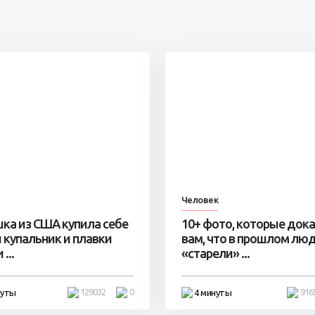
Человек
ка из США купила себе
10+ фото, которые док
 купальник и плавки
вам, что в прошлом лю
...
«старели» ...
129032
0
916
нуты
4 минуты