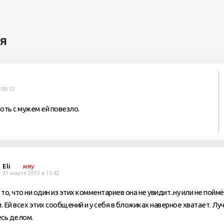
я
 00:12
хоть с мужем ей повезло.
Eli
мяу
31 марта 2013 в 15:42
то, что ни один из этих комментариев она не увидит..ну или не поймёт
и. Ей всех этих сообщений и у себя в бложиках наверное хватает. Л
сь делом.