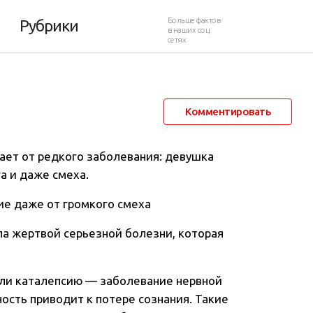
Больше фактов
Рубрики
в наших соц.
сетях
21 февраля 2012 в 23:51
45 330
202
Комментировать
ает от редкого заболевания: девушка
га и даже смеха.
ие даже от громкого смеха
ла жертвой серьезной болезни, которая
али каталепсию — заболевание нервной
ость приводит к потере сознания. Такие