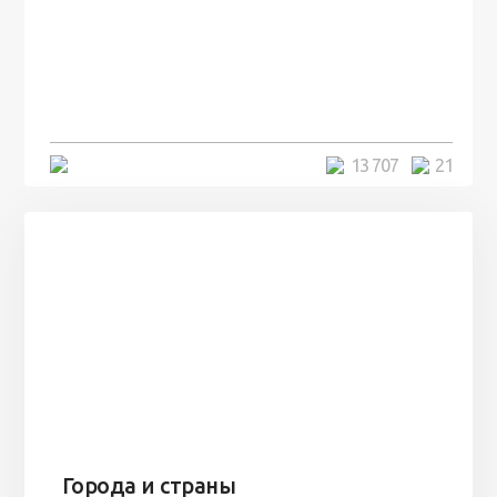
100 лет назад на этом острове
посреди моря забыли 100
человек и вернулись туда спустя
7 лет
5 минут
13 707
21
Города и страны