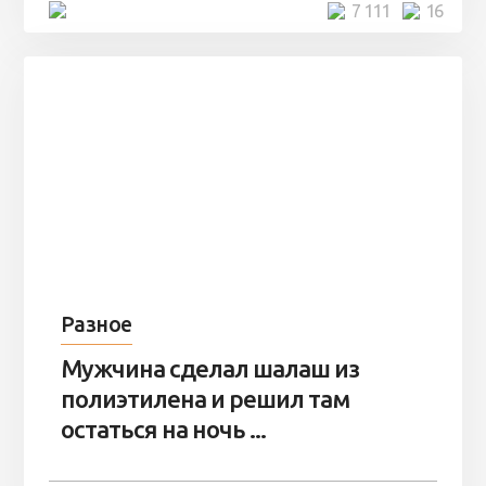
4 минуты
7 111
16
Разное
Мужчина сделал шалаш из
полиэтилена и решил там
остаться на ночь ...