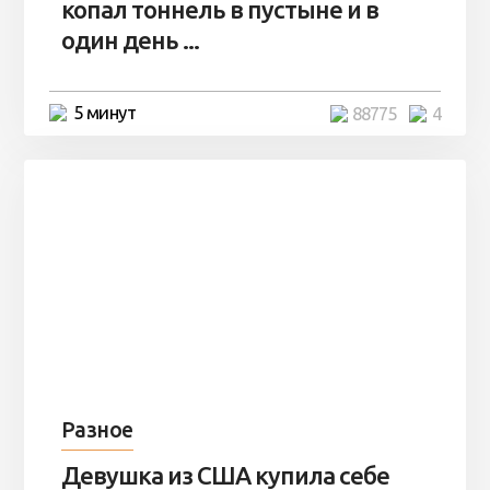
копал тоннель в пустыне и в
один день ...
5 минут
88775
4
Разное
Девушка из США купила себе