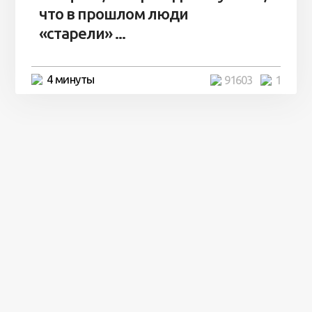
что в прошлом люди
«старели» ...
4 минуты
91603
1