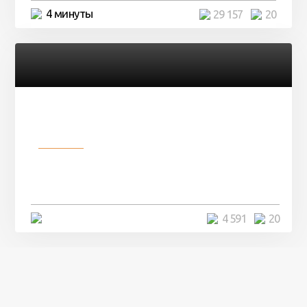
4 минуты
29 157
20
Разное
Девушка показала свои фото, но
никто так и не смог угадать ...
4 минуты
4 591
20