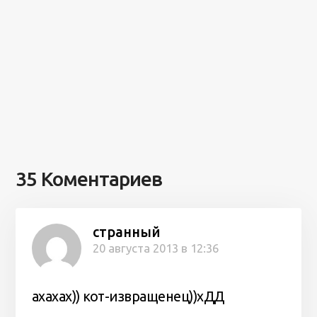
35 Коментариев
странный
20 августа 2013 в 12:36
ахахах)) кот-извращенец))хДД