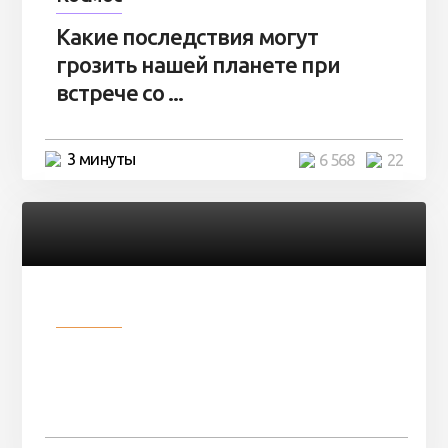
Какие последствия могут
грозить нашей планете при
встрече со ...
3 минуты
6 568
22
Разное
Парни нашли в лесу
заброшенный вагон и решили
остаться там на ...