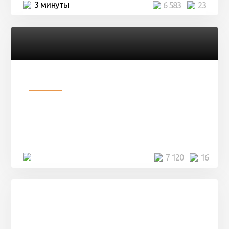
3 минуты
6 583
23
Разное
Парни нашли в лесу
заброшенный вагон и решили
остаться там на ...
4 минуты
7 120
16