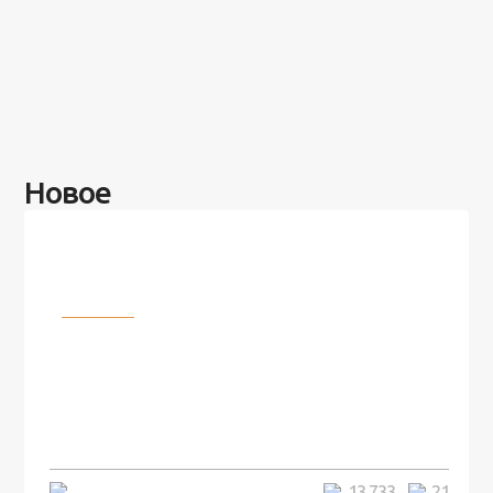
Новое
Разное
100 лет назад на этом острове
посреди моря забыли 100
человек и вернулись туда спустя
7 лет
5 минут
13 733
21