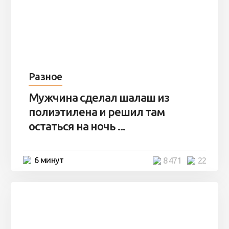
Разное
Мужчина сделал шалаш из
полиэтилена и решил там
остаться на ночь ...
6 минут
8 471
22