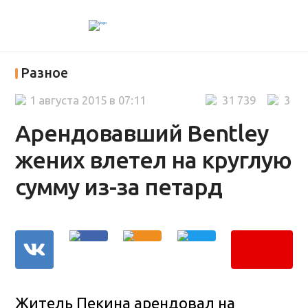
Разное
1 августа 2015 в 07:11
31 739
3
Арендовавший Bentley
жених влетел на круглую
сумму из-за петард
Житель Пекина арендовал на