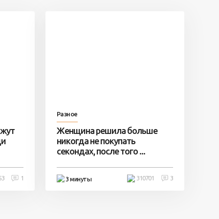
Разное
ажут
Женщина решила больше
ди
никогда не покупать
секондах, после того ...
53
1
310701
3
3 минуты