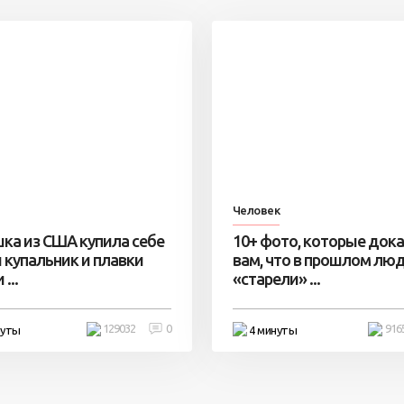
Человек
ка из США купила себе
10+ фото, которые док
 купальник и плавки
вам, что в прошлом лю
...
«старели» ...
129032
0
916
нуты
4 минуты