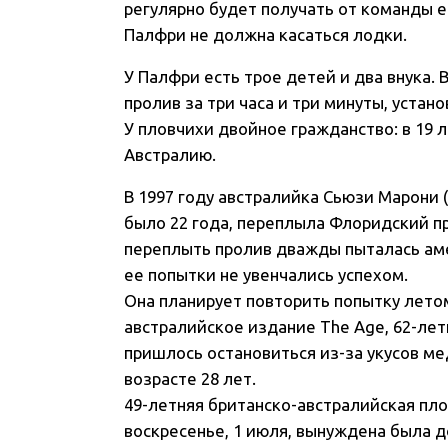
регулярно будет получать от команды е
Палфри не должна касаться лодки.
У Палфри есть трое детей и два внука. 
пролив за три часа и три минуты, уста
У пловчихи двойное гражданство: в 19 
Австралию.
В 1997 году австралийка Сьюзи Марони (
было 22 года, переплыла Флоридский пр
переплыть пролив дважды пыталась аме
ее попытки не увенчались успехом.
Она планирует повторить попытку летом 
австралийское издание The Age, 62-лет
пришлось остановиться из-за укусов ме
возрасте 28 лет.
49-летняя британско-австралийская плов
воскресенье, 1 июля, вынуждена была 