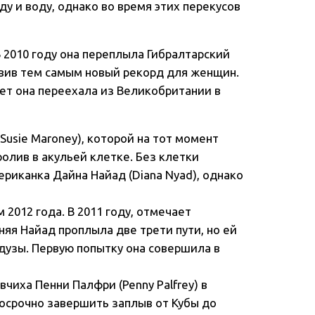
ду и воду, однако во время этих перекусов
В 2010 году она переплыла Гибралтарский
новив тем самым новый рекорд для женщин.
лет она переехала из Великобритании в
Susie Maroney), которой на тот момент
олив в акульей клетке. Без клетки
риканка Дайна Найад (Diana Nyad), однако
2012 года. В 2011 году, отмечает
няя Найад проплыла две трети пути, но ей
дузы. Первую попытку она совершила в
чиха Пенни Палфри (Penny Palfrey) в
досрочно завершить заплыв от Кубы до