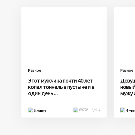
Разное
Разное
Этот мужчина почти 40 лет
Девуш
копал тоннель в пустыне и в
новый
один день ...
мужу и 
88776
4
5 минут
4 ми