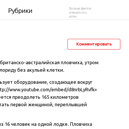
Больше фактов
Рубрики
в наших соц.
сетях
1 июля 2012 в 10:44
7 001
24
Комментировать
я британско-австралийская пловчиха, утром
Флориду без акульей клетки.
ьзует оборудование, создающее вокруг
ttp://www.youtube.com/embed/d8nrbLyRvfk»
деется преодолеть 165 километров
 стать первой женщиной, переплывшей
 16 человек на одной лодке. Пловчиха