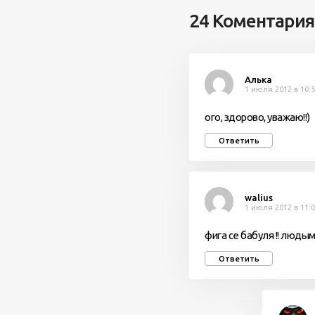
24 Коментария
Алька
1 июля 2012 в 10:
ого, здорово, уважаю!!)
Ответить
walius
1 июля 2012 в 11:
фига се бабуля !! люды
Ответить