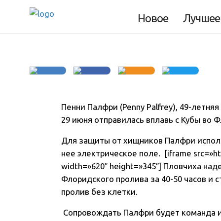
Флориду
Новое
Лучшее
Пенни Палфри (Penny Palfrey), 49-летня
29 июня отправилась вплавь с Кубы во 
Для защиты от хищников Палфри испол
нее электрическое поле. [iframe src=»h
width=»620″ height=»345″] Пловчиха на
Флоридского пролива за 40-50 часов и
пролив без клетки.
Cопровождать Палфри будет команда из