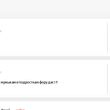
58
03
м мужыкам и подросткам фору даст !!