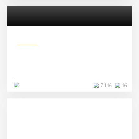
Разное
Парни нашли в лесу
заброшенный вагон и решили
остаться там на ...
4 минуты
7 116
16