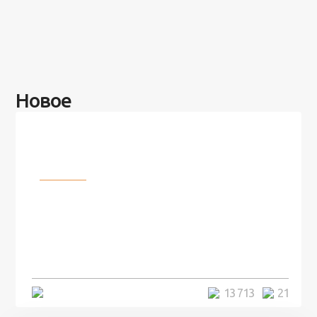
Новое
Разное
100 лет назад на этом острове
посреди моря забыли 100
человек и вернулись туда спустя
7 лет
5 минут
13 713
21