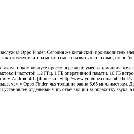
 заслужил Oppo Finder
. Сегодня же китайский производитель эл
тики коммуникатора можно смело назвать неплохими, но не бол
в таком тонком корпусе просто нереально уместить мощное желе
тактовой частотой 1,2 ГГц, 1 ГБ оперативной памяти, 16 ГБ вст
ием Android 4.1. [iframe src=»http://www.youtube.com/embed/nl
ньше, чем у Oppo Finder, чья толщина равна 6,65 миллиметрам.
ри установлен отдельный чип, отвечающий за обработку звука, 