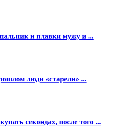
альник и плавки мужу и ...
рошлом люди «старели» ...
пать секондах, после того ...