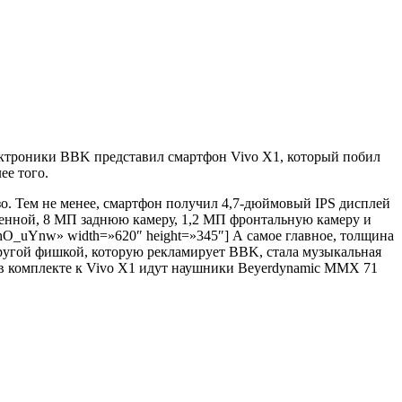
ектроники BBK представил смартфон Vivo X1, который побил
ее того.
зо. Тем не менее, смартфон получил 4,7-дюймовый IPS дисплей
роенной, 8 МП заднюю камеру, 1,2 МП фронтальную камеру и
7yhO_uYnw» width=»620″ height=»345″] А самое главное, толщина
 Другой фишкой, которую рекламирует BBK, стала музыкальная
а в комплекте к Vivo X1 идут наушники Beyerdynamic MMX 71