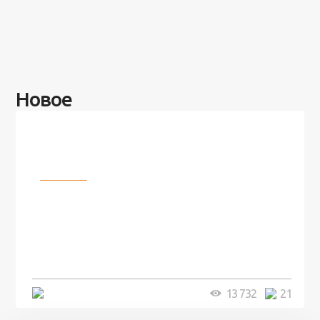
Новое
Разное
100 лет назад на этом острове
посреди моря забыли 100
человек и вернулись туда спустя
7 лет
5 минут
13 732
21