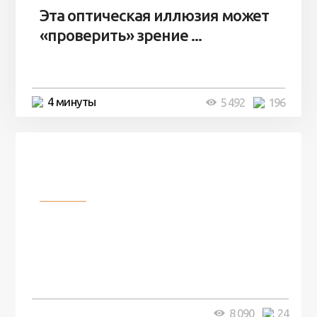
Эта оптическая иллюзия может
«проверить» зрение ...
4 минуты
5 492
196
Разное
Мужчина понял, что в его доме
таятся секреты, когда его кот
начал себя странно вести и был
прав
5 минут
8 090
24