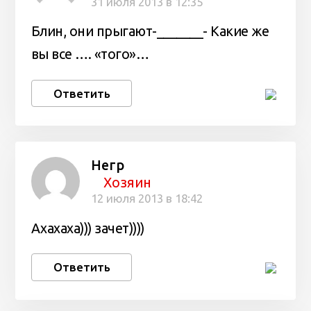
31 июля 2013 в 12:35
Блин, они прыгают-_______- Какие же
вы все …. «того»…
Ответить
Негр
Хозяин
12 июля 2013 в 18:42
Ахахаха))) зачет))))
Ответить