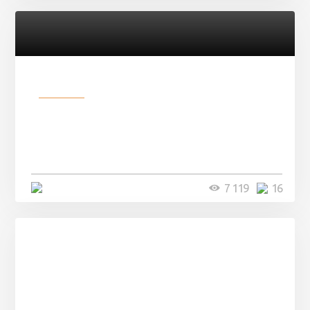
Разное
Парни нашли в лесу
заброшенный вагон и решили
остаться там на ...
4 минуты
7 119
16