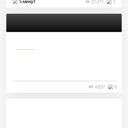
5 минут
21 271
1
Разное
В сети не могут поверить, что
молодой солдат превратился
в ...
5 минут
4 837
0