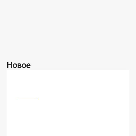
Новое
Разное
100 лет назад на этом острове
посреди моря забыли 100
человек и вернулись туда спустя
7 лет