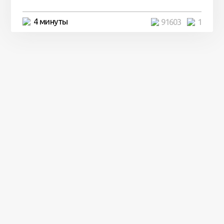
4 минуты
91603
1