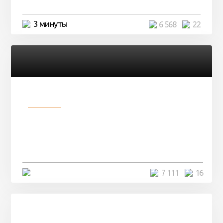
3 минуты
6 568
22
Разное
Парни нашли в лесу
заброшенный вагон и решили
остаться там на ...
4 минуты
7 111
16