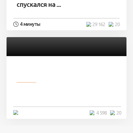
спускался на ...
4 минуты
29 162
20
Разное
Девушка показала свои фото, но
никто так и не смог угадать ...
4 минуты
4 598
20