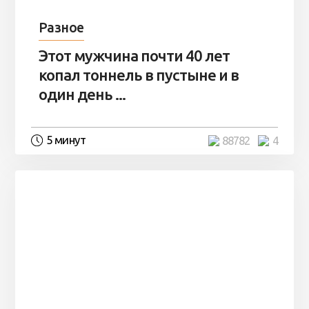
Разное
Этот мужчина почти 40 лет
копал тоннель в пустыне и в
один день ...
5 минут
88782
4