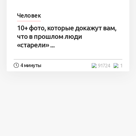
Человек
10+ фото, которые докажут вам,
что в прошлом люди
«старели» ...
4 минуты
91724
1