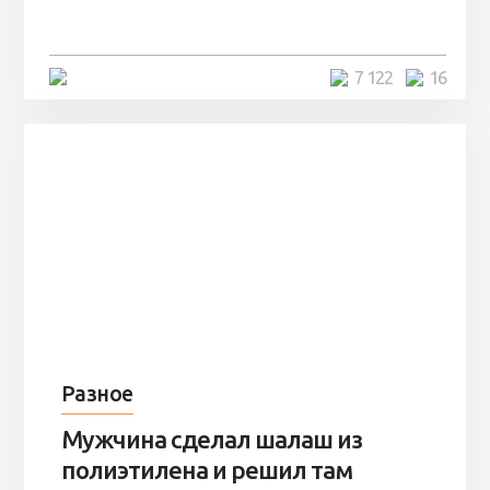
остаться там на ...
4 минуты
7 122
16
Разное
Мужчина сделал шалаш из
полиэтилена и решил там