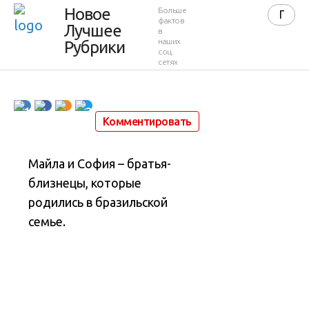
Новое
Больше
после
фактов
Лучшее
в
наших
Рубрики
соц.
сетях
3 315
0
4 минуты
6 марта 2021 в 02:10
1
2
Комментировать
Майла и София – братья-
близнецы, которые
родились в бразильской
семье.