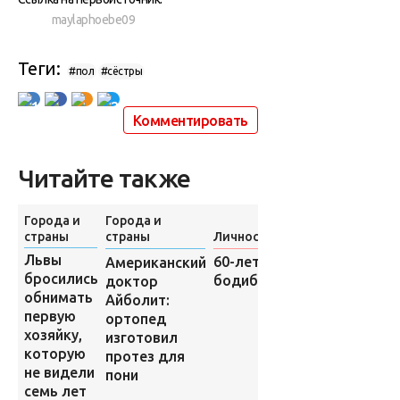
maylaphoebe09
Теги:
#пол
#сёстры
1
2
Комментировать
Читайте также
Города и
Города и
страны
страны
Личности
Человек
Львы
60-летний
Американский
Фантастичес
бросились
бодибилдер
доктор
мир
обнимать
Айболит:
человеческо
первую
ортопед
тела
хозяйку,
изготовил
которую
протез для
не видели
пони
семь лет