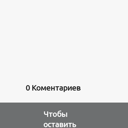
и в один
мужу и ...
«старели» ...
того ...
день ...
0 Коментариев
Чтобы
оставить