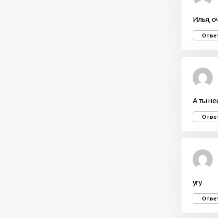
Илья, о
Отве
А ты не
Отве
угу
Отве