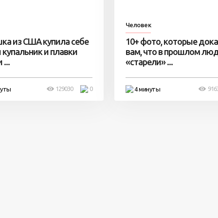
Человек
ка из США купила себе
10+ фото, которые док
 купальник и плавки
вам, что в прошлом лю
...
«старели» ...
129030
0
916
нуты
4 минуты