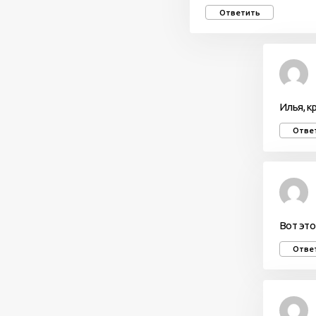
Ответить
Илья, к
Отве
Вот это
Отве