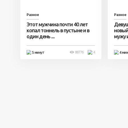
Разное
Разное
Этот мужчина почти 40 лет
Девуш
копал тоннель в пустыне и в
новый
один день ...
мужу и 
88776
4
5 минут
4 ми