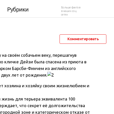
ний юбилей
Больше фактов
Рубрики
в наших соц.
сетях
10 марта 2013 в 12:33
41 525
50
Комментировать
 на своём собачьем веку, перешагнув
по кличке Дейзи была спасена из приюта в
арком Барсби-Финчем из английского
 двух лет от рождения.
ует хозяина и хозяйку своим жизнелюбием и
 жизнь для терьера эквивалента 100
ерждает, что секрет её долгожительства
игородной зоне и категорическом отказе от