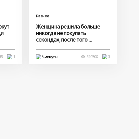
Разное
ажут
Женщина решила больше
ди
никогда не покупать
секондах, после того ...
35
1
310700
3
3 минуты