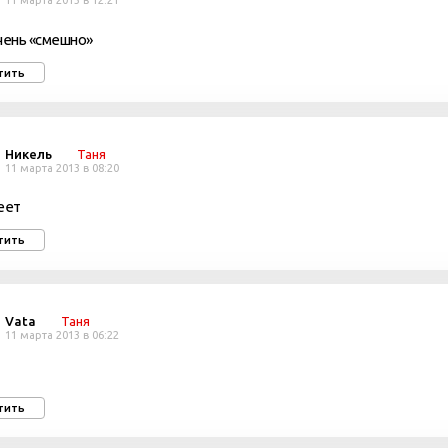
11 марта 2013 в 12:21
чень «смешно»
тить
Никель
Таня
11 марта 2013 в 08:20
еет
тить
Vata
Таня
11 марта 2013 в 06:22
тить