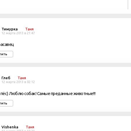
Тимурка
Таня
12 марта 2013 в 21:47
расавец
тить
Глеб
Таня
12 марта 2013 в 02:12
 пёс) Люблю собак! Самые преданные животные!!!
тить
Vishenka
Таня