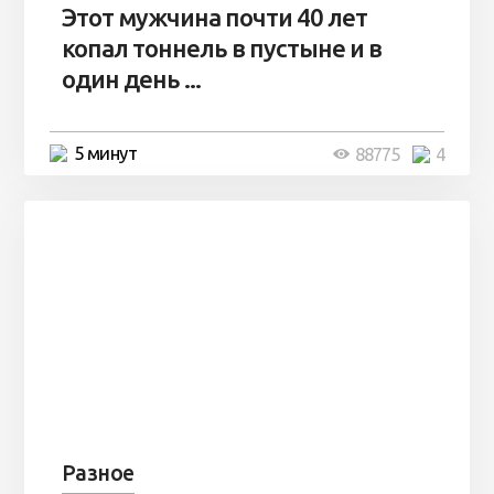
Этот мужчина почти 40 лет
копал тоннель в пустыне и в
один день ...
5 минут
88775
4
Разное