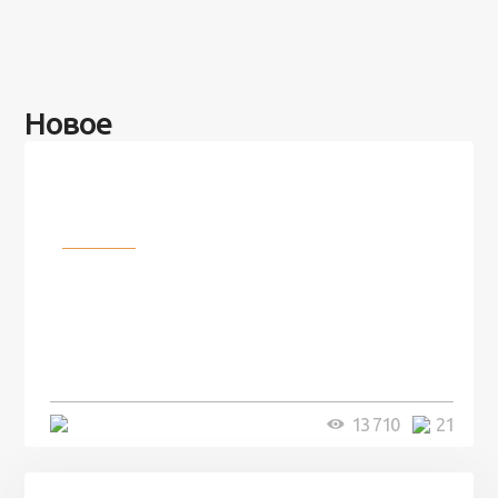
Новое
Разное
100 лет назад на этом острове
посреди моря забыли 100
человек и вернулись туда спустя
7 лет
5 минут
13 710
21