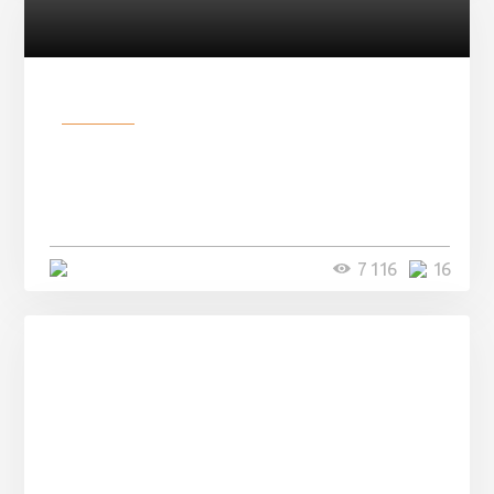
Разное
Парни нашли в лесу
заброшенный вагон и решили
остаться там на ...
4 минуты
7 116
16