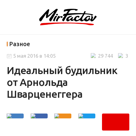
Разное
5 мая 2016 в 14:05
29 744
3
Идеальный будильник
от Арнольда
Шварценеггера