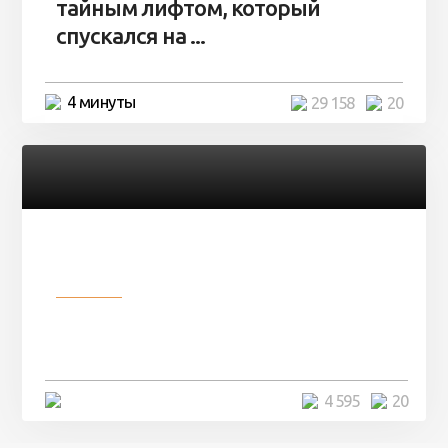
тайным лифтом, который
спускался на ...
4 минуты
29 158
20
Разное
Девушка показала свои фото, но
никто так и не смог угадать ...
4 минуты
4 595
20