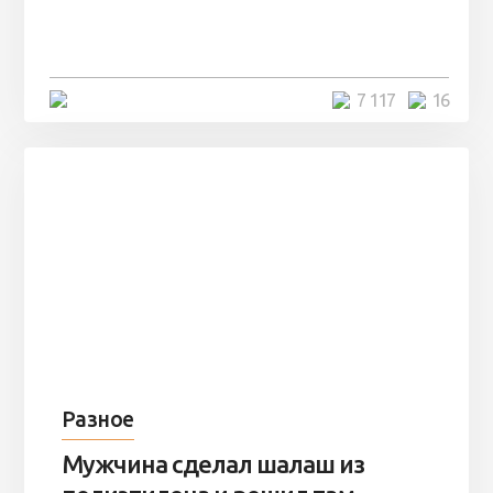
заброшенный вагон и решили
остаться там на ...
4 минуты
7 117
16
Разное
Мужчина сделал шалаш из