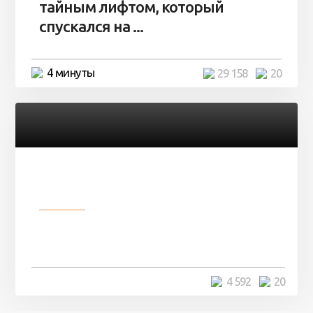
тайным лифтом, который
спускался на ...
4 минуты
29 158
20
Разное
Девушка показала свои фото, но
никто так и не смог угадать ...
4 минуты
4 592
20