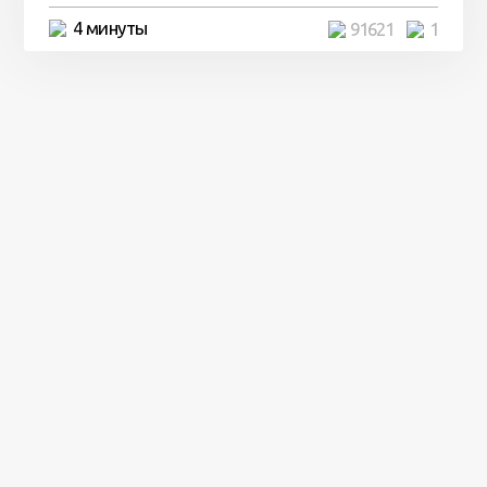
4 минуты
91621
1