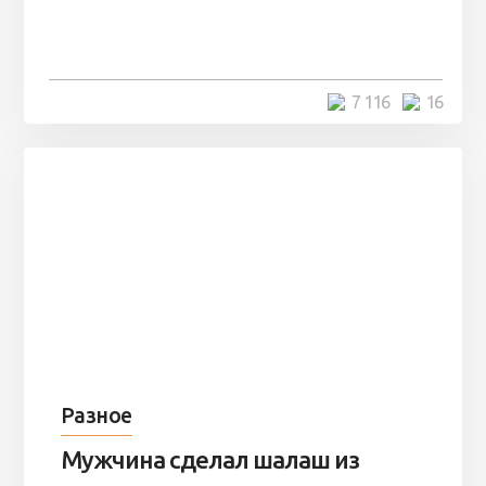
заброшенный вагон и решили
остаться там на ...
4 минуты
7 116
16
Разное
Мужчина сделал шалаш из