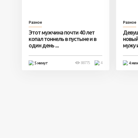
Разное
Разное
Этот мужчина почти 40 лет
Девуш
копал тоннель в пустыне и в
новый
один день ...
мужу и 
88775
4
5 минут
4 ми