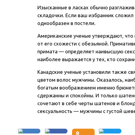
Изысканные в ласках обычно разглажив
складочки. Если ваш избранник сложил о
однообразен в постели.
Американские ученые утверждают, что 
от его схожести с обезьяной. Примати
примата — определяет наивысшую сексу
наиболее выражается у тех, кто сохран
Канадские ученые установили также св
цветом волос мужчины. Оказалось, наи
богатым воображением именно брюнеты
сдержанны и спокойны. И только шатено
сочетают в себе черты шатенов и блонд
сексуальность — мужчины с густой шев