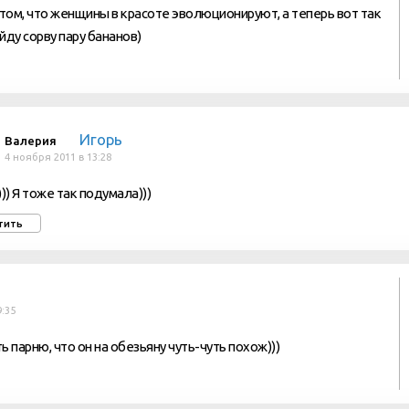
 том, что женщины в красоте эволюционируют, а теперь вот так
ойду сорву пару бананов)
Игорь
Валерия
4 ноября 2011 в 13:28
))) Я тоже так подумала)))
тить
9:35
 парню, что он на обезьяну чуть-чуть похож)))