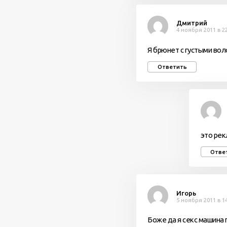
Дмитрий
4 ноября 2011 в 2
Я брюнет с густыми во
Ответить
это рек
Отве
Игорь
5 ноября 2011 в 1
Боже да я секс машина 