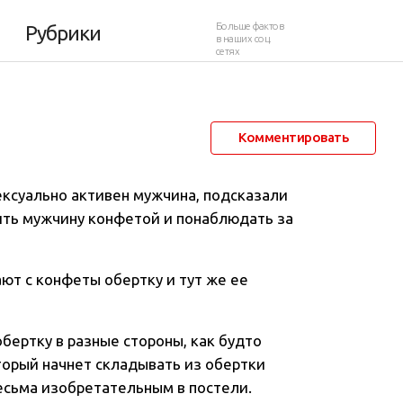
безьяной
Больше фактов
Рубрики
в наших соц.
сетях
4 ноября 2011 в 02:16
44 248
26
Комментировать
ексуально активен мужчина, подсказали
ить мужчину конфетой и понаблюдать за
ют с конфеты обертку и тут же ее
обертку в разные стороны, как будто
торый начнет складывать из обертки
есьма изобретательным в постели.