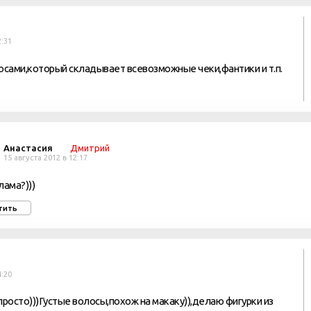
2:31
лосами,который складывает всевозможные чеки,фантики и т.п.
Анастасия
Дмитрий
15 августа 2012 в 12:17
лама?)))
тить
4:20
просто)))Густые волосы,похож на макаку)),делаю фигурки из