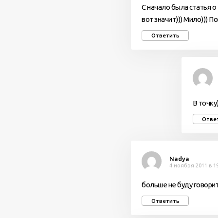
С начало была статья о
вот значит))) Мило))) П
Ответить
В точку
Отве
Nadya
4 ноября 2011 в 1
больше не буду говорить
Ответить