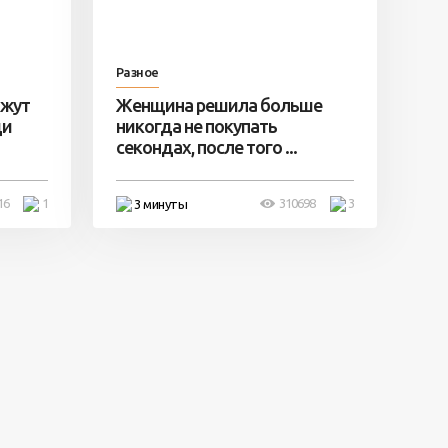
Разное
ажут
Женщина решила больше
ди
никогда не покупать
секондах, после того ...
16
1
310698
3
3 минуты