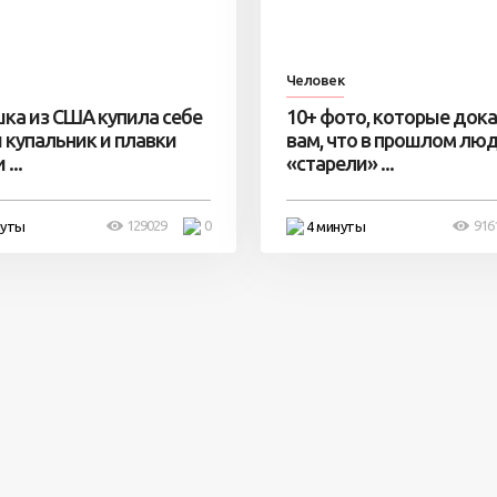
Человек
ка из США купила себе
10+ фото, которые док
 купальник и плавки
вам, что в прошлом лю
...
«старели» ...
129029
0
916
нуты
4 минуты