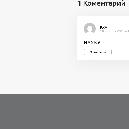
1 Коментарий
Кхм
18 апреля 2018 в 1
Н А У К У
Ответить