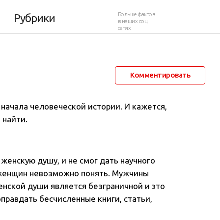
Больше фактов
Рубрики
в наших соц.
сетях
7 апреля 2018 в 17:24
3 276
1
Комментировать
 начала человеческой истории. И кажется,
 найти.
 женскую душу, и не смог дать научного
 женщин невозможно понять. Мужчины
енской души является безграничной и это
правдать бесчисленные книги, статьи,