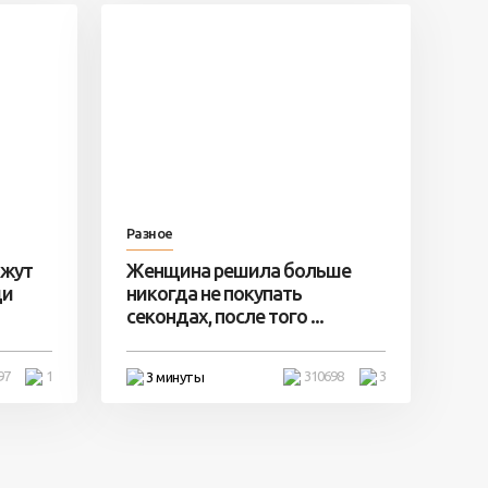
Разное
ажут
Женщина решила больше
ди
никогда не покупать
секондах, после того ...
97
1
310698
3
3 минуты