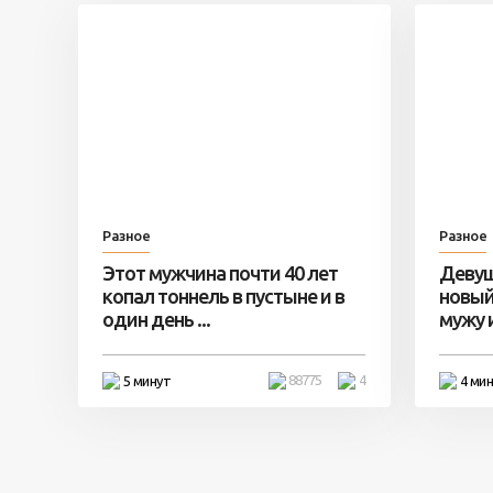
Разное
Разное
Этот мужчина почти 40 лет
Девуш
копал тоннель в пустыне и в
новый
один день ...
мужу и 
88775
4
5 минут
4 ми