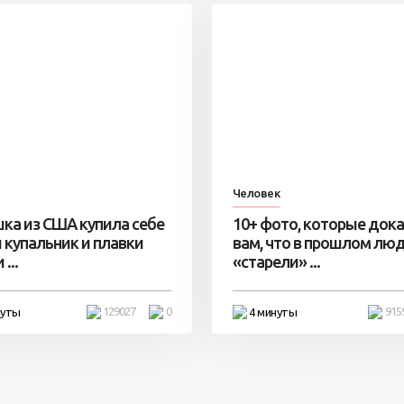
Человек
ка из США купила себе
10+ фото, которые док
 купальник и плавки
вам, что в прошлом лю
...
«старели» ...
129027
0
915
нуты
4 минуты